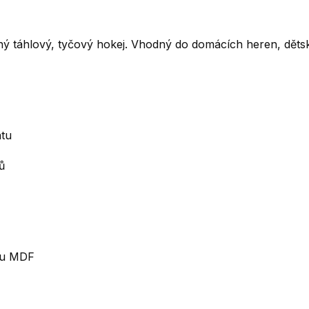
ný táhlový, tyčový hokej. Vhodný do domácích heren, děts
atu
ů
álu MDF