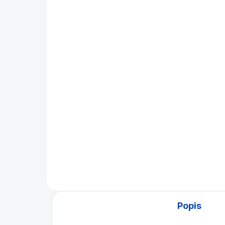
SKLADEM
Pronájem kulečníku
Pr
mini Rookie 5 FT /24
po
hodin
ho
1 900 Kč
4 
Do košíku
Nabízíme k pronájmu na Vaši
Pro
párty dětský kulečník.
s p
Popis