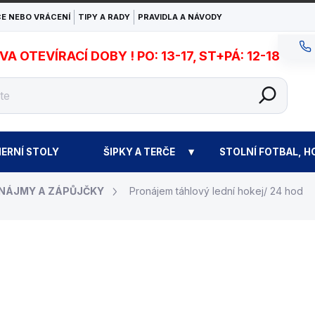
E NEBO VRÁCENÍ
TIPY A RADY
PRAVIDLA A NÁVODY
 OTEVÍRACÍ DOBY ! PO: 13-17, ST+PÁ: 12-18
ERNÍ STOLY
ŠIPKY A TERČE
STOLNÍ FOTBAL, H
NÁJMY A ZÁPŮJČKY
Pronájem táhlový lední hokej/ 24 hod
2 500 Kč
Měrná
SKLADEM
cena: