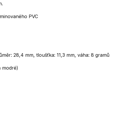
m.
 laminovaného PVC
růměr: 28,4 mm, tloušťka: 11,3 mm, váha: 8 gramů
a modré)