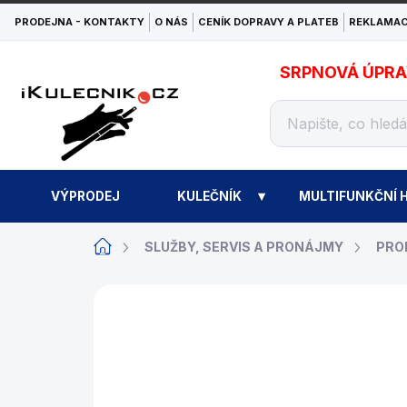
Přejít
PRODEJNA - KONTAKTY
O NÁS
CENÍK DOPRAVY A PLATEB
REKLAMAC
na
obsah
SRPNOVÁ ÚPRAVA
VÝPRODEJ
KULEČNÍK
MULTIFUNKČNÍ H
Domů
SLUŽBY, SERVIS A PRONÁJMY
PRO