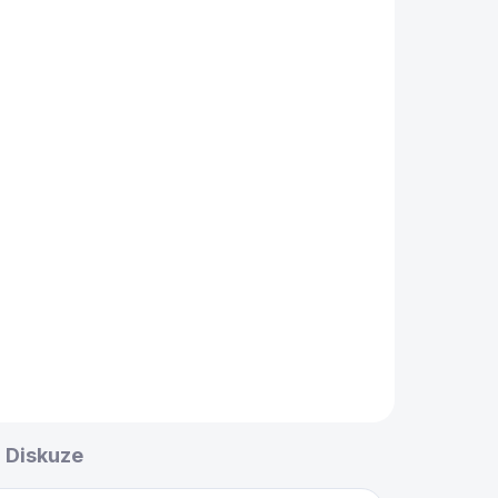
DEM
ro
ej
Diskuze