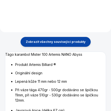
nové kulečníkové sezóny.
Zobrazit všechny související produkty
Tágo karambol Mister 100 Artemis NANO Abyss
Produkt Artemis Billiard ®
Originální design
Lepená kůže 11 mm nebo 12 mm
Při váze tága 470gr - 500gr dodáváno se špičkou
11mm, při váze 510gr - 530gr dodáváno se špičkou
12mm.
Javorová špice (délka 67 cm)