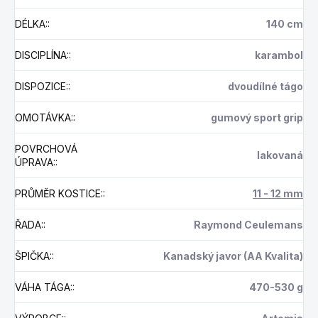
DÉLKA:
:
140 cm
DISCIPLÍNA:
:
karambol
DISPOZICE:
:
dvoudílné tágo
OMOTÁVKA:
:
gumový sport grip
POVRCHOVÁ
lakovaná
ÚPRAVA:
:
PRŮMĚR KOSTICE:
:
11 - 12 mm
ŘADA:
:
Raymond Ceulemans
ŠPIČKA:
:
Kanadský javor (AA Kvalita)
VÁHA TÁGA:
:
470-530 g