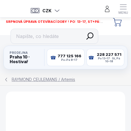
Přejít
na
CZK
obsah
SRPNOVÁ ÚPRAVA OTEVÍRACÍ DOBY ! PO: 13-17, ST+PÁ: 12-18
NÁKU
KOŠÍ
PRODEJNA
228 227 571
777 125 166
Praha 10 ·
Po 13–17 · St, Pá
Po–Pá 8–17
Hostivař
10–18
RAYMOND CEULEMANS / Artemis
ZNAČKA:
ARTEMIS