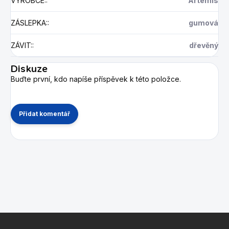
VÝROBCE:
:
Artemis
ZÁSLEPKA:
:
gumová
ZÁVIT:
:
dřevěný
Diskuze
Buďte první, kdo napíše příspěvek k této položce.
Přidat komentář
Z