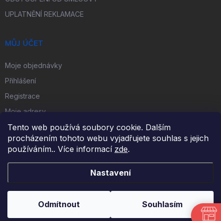
UPLATNĚNÍ REKLAMACE
MŮJ ÚČET
Moje objednávky
Přihlášení
Registrace
Moje adresy
Tento web používá soubory cookie. Dalším
procházením tohoto webu vyjadřujete souhlas s jejich
FACEBOOK
používáním.. Více informací
zde
.
Nastavení
Copyright 2026
iKulečník.cz
. Všechna práva vyhrazena.
Odmítnout
Souhlasím
Vytvořil Shoptet