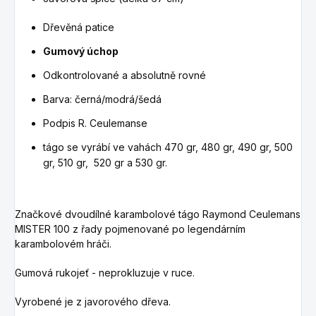
Dřevěná patice
Gumový úchop
Odkontrolované a absolutně rovné
Barva: černá/modrá/šedá
Podpis R. Ceulemanse
tágo se vyrábí ve vahách 470 gr, 480 gr, 490 gr, 500
gr, 510 gr, 520 gr a 530 gr.
Značkové dvoudílné karambolové tágo Raymond Ceulemans
MISTER 100 z řady pojmenované po legendárním
karambolovém hráči.
Gumová rukojeť - neprokluzuje v ruce.
Vyrobené je z javorového dřeva.