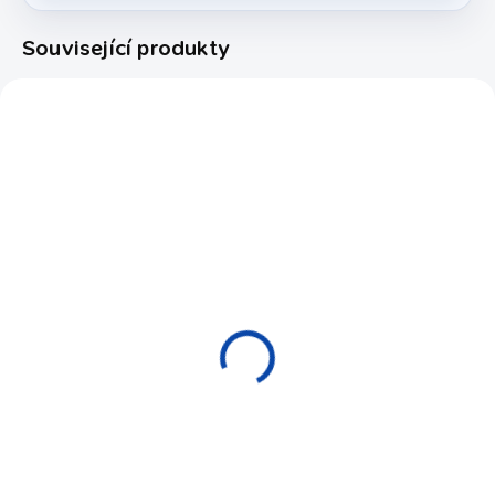
Související produkty
415215
380000
EXPEDICE DO 24 HODIN
EXPEDICE DO 24 HODIN
Návlek na prsty
Tubus na tágo pool
Finger-Wrap Artemis
Economy Black 1/1
V2
kulatý
350 Kč
490 Kč
Detail
Do košíku
Návlek na prsty nahrazující
Pevný černý tubus pro 1
kulečníkovou rukavičku. Hit
dvoudílné tágo.