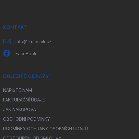
á
p
a
t
í
KONTAKT
info
@
ikulecnik.cz
FaceBook
DŮLEŽITÉ ODKAZY
NAPIŠTE NÁM
FAKTURAČNÍ ÚDAJE
JAK NAKUPOVAT
OBCHODNÍ PODMÍNKY
PODMÍNKY OCHRANY OSOBNÍCH ÚDAJŮ
ODSTOUPENÍ OD SMLOUVY