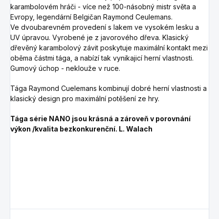
karambolovém hráči - více než 100-násobný mistr světa a
Evropy, legendární Belgičan Raymond Ceulemans.
Ve dvoubarevném provedení s lakem ve vysokém lesku a
UV úpravou. Vyrobené je z javorového dřeva. Klasický
dřevěný karambolový závit poskytuje maximální kontakt mezi
oběma částmi tága, a nabízí tak vynikajicí herní vlastnosti.
Gumový úchop - neklouže v ruce.
Tága Raymond Cuelemans kombinují dobré herní vlastnosti a
klasický design pro maximální potěšení ze hry.
Tága série NANO jsou krásná a zároveň v porovnání
výkon /kvalita bezkonkurenční. L. Walach