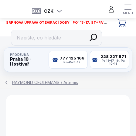
Přejít
na
CZK
obsah
SRPNOVÁ ÚPRAVA OTEVÍRACÍ DOBY ! PO: 13-17, ST+PÁ: 12-18
NÁKU
KOŠÍ
PRODEJNA
228 227 571
777 125 166
Praha 10 ·
Po 13–17 · St, Pá
Po–Pá 8–17
Hostivař
10–18
RAYMOND CEULEMANS / Artemis
ZNAČKA:
ARTEMIS