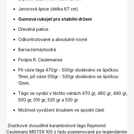
Javorová špice (délka 67 cm)
Gumová rukojeť pro stabilní držení
Dřevěná patice
Odkontrolované a absolutně rovné
Barva:černá/modrá
Podpis R. Ceulemanse
Při váze tága 470gr - 500gr dodáváno se špičkou
11mm, při váze 510gr - 530gr dodáváno se špičkou
12mm.
Tágo se vyrábí v těchto vahách 470 gr, 480 gr, 490 gr,
500 gr, 510 gr, 520 gr a 530 gr.
Možnost vyvážení šroubem ve spodní části
Značkové dvoudílné karambolové tágo Raymond
Ceulemans MISTER 100 z řady pojmenované po legendárním