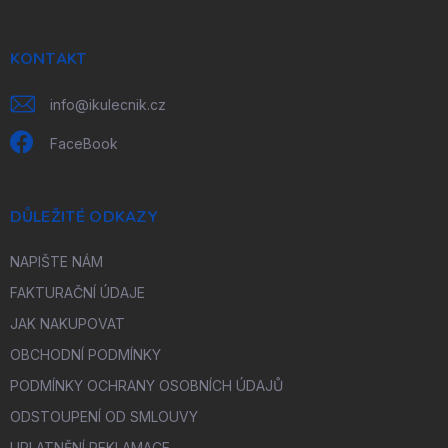
a
t
í
KONTAKT
info
@
ikulecnik.cz
FaceBook
DŮLEŽITÉ ODKAZY
NAPIŠTE NÁM
FAKTURAČNÍ ÚDAJE
JAK NAKUPOVAT
OBCHODNÍ PODMÍNKY
PODMÍNKY OCHRANY OSOBNÍCH ÚDAJŮ
ODSTOUPENÍ OD SMLOUVY
UPLATNĚNÍ REKLAMACE