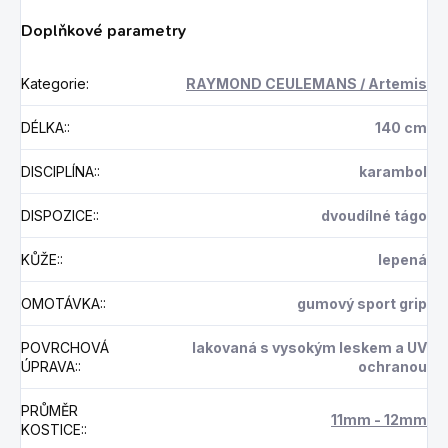
Doplňkové parametry
Kategorie
:
RAYMOND CEULEMANS / Artemis
DÉLKA:
:
140 cm
DISCIPLÍNA:
:
karambol
DISPOZICE:
:
dvoudílné tágo
KŮŽE:
:
lepená
OMOTÁVKA:
:
gumový sport grip
POVRCHOVÁ
lakovaná s vysokým leskem a UV
ÚPRAVA:
:
ochranou
PRŮMĚR
11mm - 12mm
KOSTICE:
: