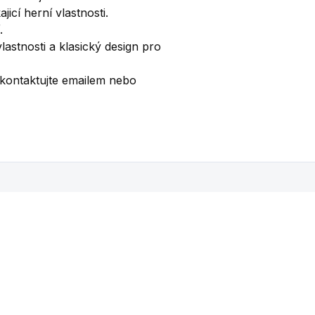
jicí herní vlastnosti.
í.
astnosti a klasický design pro
 kontaktujte emailem nebo
Mohlo by se vám také líbit