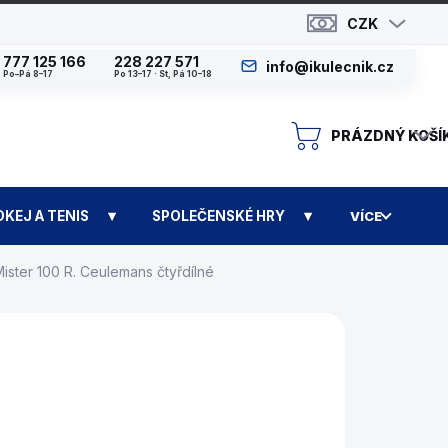
CZK
777 125 166
228 227 571
info@ikulecnik.cz
Po–Pá 8–17
Po 13–17 · St, Pá 10–18
PRÁZDNÝ KOŠÍ
N
OKEJ A TENIS
SPOLEČENSKÉ HRY
VÍCE
ster 100 R. Ceulemans čtyřdílné