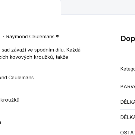
Dop
go - Raymond Ceulemans ®.
sad závaží ve spodním dílu. Každá
cích kovových kroužků, takže
Katego
mond Ceulemans
BARV
 kroužků
DÉLKA
DÉLKA
m
OSTAT