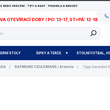
E NEBO VRÁCENÍ
TIPY A RADY
PRAVIDLA A NÁVODY
 OTEVÍRACÍ DOBY ! PO: 13-17, ST+PÁ: 12-18
ERNÍ STOLY
ŠIPKY A TERČE
STOLNÍ FOTBAL, H
ÁGA
RAYMOND CEULEMANS / Artemis
Tágo karambol Mi
3 390 Kč
Měrná
ZVOLTE VARIANTU
cena: