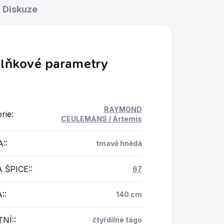
Diskuze
lňkové parametry
RAYMOND
rie
:
CEULEMANS / Artemis
A:
:
tmavě hnědá
 ŠPICE:
:
67
:
:
140 cm
NÍ:
:
čtyřdílné tágo