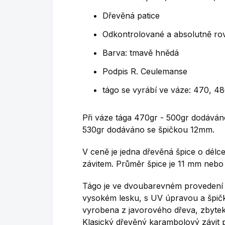
Dřevěná patice
Odkontrolované a absolutně ro
Barva: tmavě hnědá
Podpis R. Ceulemanse
tágo se vyrábí ve váze: 470, 4
Při váze tága 470gr - 500gr dodáván
530gr dodáváno se špičkou 12mm.
V ceně je jedna dřevěná špice o dél
závitem. Průměr špice je 11 mm nebo
Tágo je ve dvoubarevném provedení 
vysokém lesku, s UV úpravou a špičk
vyrobena z javorového dřeva, zbytek
Klasický dřevěný karambolový závit 