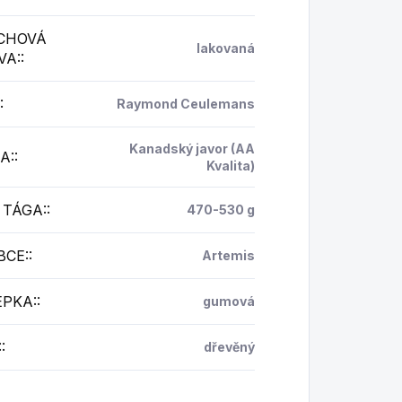
CHOVÁ
lakovaná
VA:
:
:
Raymond Ceulemans
Kanadský javor (AA
A:
:
Kvalita)
 TÁGA:
:
470-530 g
BCE:
:
Artemis
EPKA:
:
gumová
:
:
dřevěný