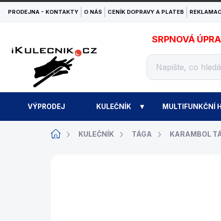
Přejít
PRODEJNA - KONTAKTY
O NÁS
CENÍK DOPRAVY A PLATEB
REKLAMAC
na
obsah
SRPNOVÁ ÚPRAVA
VÝPRODEJ
KULEČNÍK
MULTIFUNKČNÍ H
Domů
KULEČNÍK
TÁGA
KARAMBOL T