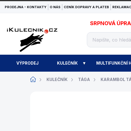
Přejít
PRODEJNA - KONTAKTY
O NÁS
CENÍK DOPRAVY A PLATEB
REKLAMAC
na
obsah
SRPNOVÁ ÚPRAVA
VÝPRODEJ
KULEČNÍK
MULTIFUNKČNÍ H
Domů
KULEČNÍK
TÁGA
KARAMBOL T
ZNAČKA:
ARTEMIS