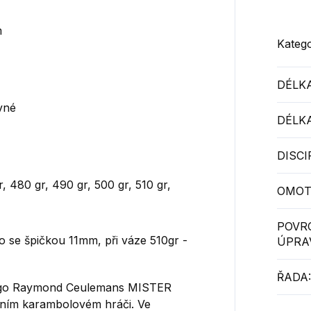
m
Katego
DÉLKA
vné
DÉLKA
DISCI
, 480 gr, 490 gr, 500 gr, 510 gr,
OMOT
POVR
o se špičkou 11mm, při váze 510gr -
ÚPRA
ŘADA:
ágo Raymond Ceulemans MISTER
ním karambolovém hráči. Ve