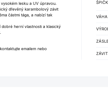
ŠPIČK
 vysokém lesku a UV úpravou.
sický dřevěný karambolový závit
ma částmi tága, a nabízí tak
VÁHA
obré herní vlastnosti a klasický
VÝRO
y.
ZÁSL
 kontaktujte emailem nebo
ZÁVIT
Mohlo by se vám také líbit