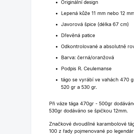
Originální design
Lepená kůže 11 mm nebo 12 m
Javorová špice (délka 67 cm)
Dřevěná patice
Odkontrolované a absolutně ro
Barva: černá/oranžová
Podpis R. Ceulemanse
tágo se vyrábí ve vahách 470 gr
520 gr a 530 gr.
Při váze tága 470gr - 500gr dodáván
530gr dodáváno se špičkou 12mm.
Značkové dvoudílné karambolové t
100 z řady pojmenované po legendár