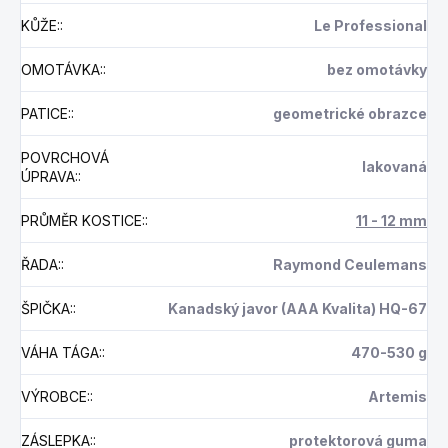
KŮŽE:
:
Le Professional
OMOTÁVKA:
:
bez omotávky
PATICE:
:
geometrické obrazce
POVRCHOVÁ
lakovaná
ÚPRAVA:
:
PRŮMĚR KOSTICE:
:
11 - 12 mm
ŘADA:
:
Raymond Ceulemans
ŠPIČKA:
:
Kanadský javor (AAA Kvalita) HQ-67
VÁHA TÁGA:
:
470-530 g
VÝROBCE:
:
Artemis
ZÁSLEPKA:
:
protektorová guma