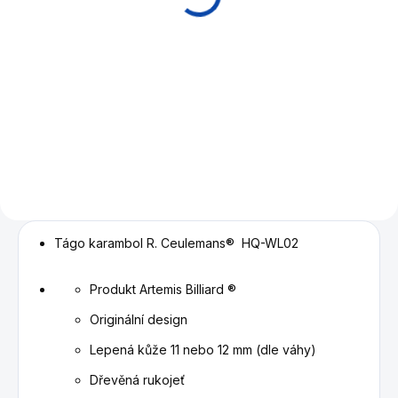
150 Kč
Detail
Vyvažovací šroub pro tága
Raymond Ceulemans. Různé
váhy
Tágo karambol R. Ceulemans® HQ-WL02
Produkt Artemis Billiard ®
Originální design
Lepená kůže 11 nebo 12 mm (dle váhy)
Dřevěná rukojeť