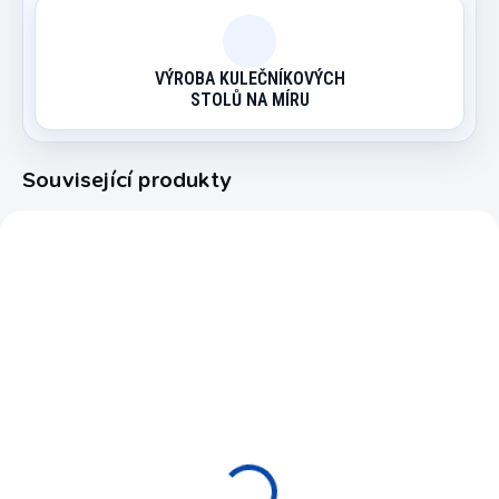
VÝROBA KULEČNÍKOVÝCH
STOLŮ NA MÍRU
Související produkty
227160
EXPEDICE DO 24 HODIN
Vyvažovací šroub
Raymond Ceulemans 1
ks