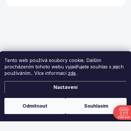
Z
Tento web používá soubory cookie. Dalším
á
procházením tohoto webu vyjadřujete souhlas s jejich
p
používáním.. Více informací
zde
.
a
t
í
KONTAKT
Nastavení
info
@
ikulecnik.cz
Odmítnout
Souhlasím
FaceBook
Zobrazit