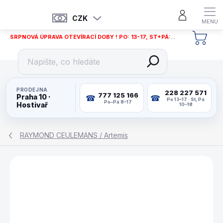
Přejít
na
CZK
obsah
SRPNOVÁ ÚPRAVA OTEVÍRACÍ DOBY ! PO: 13-17, ST+PÁ: 12-18
NÁKU
KOŠÍ
PRODEJNA
228 227 571
777 125 166
Praha 10 ·
Po 13–17 · St, Pá
Po–Pá 8–17
Hostivař
10–18
RAYMOND CEULEMANS / Artemis
ZNAČKA:
RAYMOND CEULEMANS