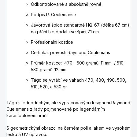
Odkontrolované a absolutně rovné
Podpis R. Ceulemanse
Javorová špice standartně HQ-67 (délka 67 cm),
na přání lze dodat i se špicí 71 cm
Profesionální kostice
Certifikát pravosti Raymond Ceulemans
Průměr kostice: 470 - 500 gramů: 11 mm / 510 -
530 gramů: 12 mm
Tágo se vyrábí ve vahách 470, 480, 490, 500,
510, 520, a 530 gr
Tágo s jednoduchým, ale vypracovaným designem Raymond
Cuelemans z řady pojmenované po legendárním
karambolovém hráči.
S geometrickými obrazci na černém poli a lakem ve vysokém
lesku a UV úpravou.