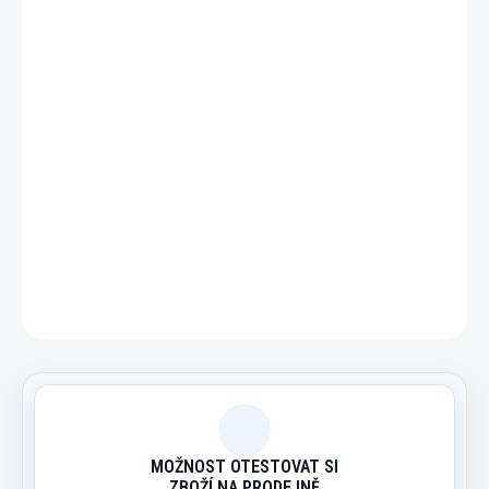
−
+
Přidat do košíku
Klasická kulečníková rukavička s uzavřenými prsty.
DETAILNÍ INFORMACE
ZEPTAT SE
HLÍDAT
MOŽNOST OTESTOVAT SI
ZBOŽÍ NA PRODEJNĚ