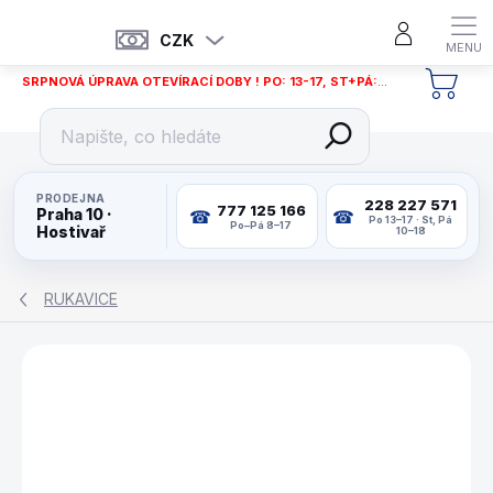
Přejít
na
CZK
obsah
SRPNOVÁ ÚPRAVA OTEVÍRACÍ DOBY ! PO: 13-17, ST+PÁ: 12-18
NÁKU
KOŠÍ
PRODEJNA
228 227 571
777 125 166
Praha 10 ·
Po 13–17 · St, Pá
Po–Pá 8–17
Hostivař
10–18
RUKAVICE