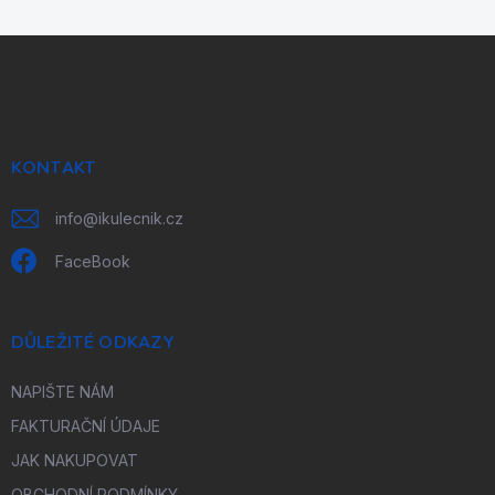
Z
á
p
a
t
í
KONTAKT
info
@
ikulecnik.cz
FaceBook
DŮLEŽITÉ ODKAZY
NAPIŠTE NÁM
FAKTURAČNÍ ÚDAJE
JAK NAKUPOVAT
OBCHODNÍ PODMÍNKY