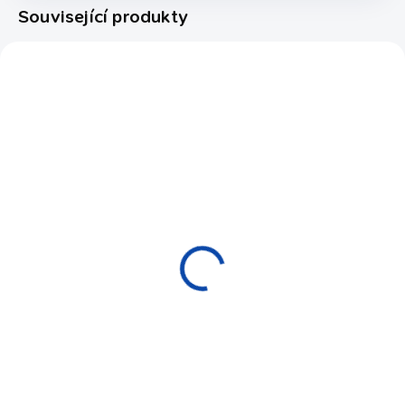
Související produkty
5582.028
VYPRODÁNO
Tágo karambol Buffalo
Triton No. 3 Red
1 490 Kč
Do košíku
Dvoudílné karambolové tágo
ve výrazném červeno černém
provedení, s javorovou
špičkou.