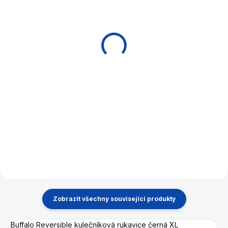
Tágo pool Buffalo
Tágo pool Buffalo
Atlantic Green Uni-Loc
Atlantic Silver Grey
Uni-Loc
5 990 Kč
5 990 Kč
Do košíku
Do košíku
Poolové kulečníkové tágo
Buffalo s extra odolným
Poolové kulečníkové tágo
matným lakem na spodní části
Buffalo s extra odolným
a špicí s nízkou deflexí.
matným lakem na spodní části
a špicí s nízkou deflexí.
Zobrazit všechny související produkty
Buffalo Reversible kulečníková rukavice černá XL