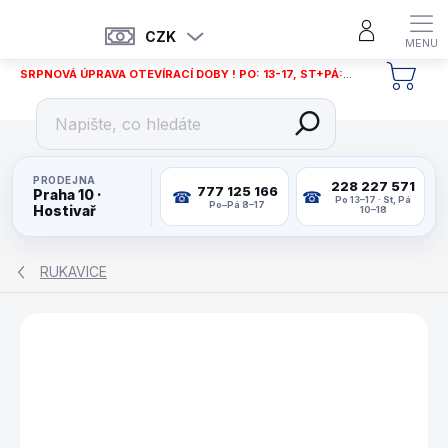
Přejít
na
CZK
obsah
SRPNOVÁ ÚPRAVA OTEVÍRACÍ DOBY ! PO: 13-17, ST+PÁ: 12-18
NÁKU
KOŠÍ
PRODEJNA
228 227 571
777 125 166
Praha 10 ·
Po 13–17 · St, Pá
Po–Pá 8–17
Hostivař
10–18
RUKAVICE
ZNAČKA:
BUFFALO