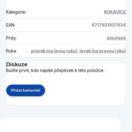
Kategorie
:
RUKAVICE
EAN
:
8717931937634
Prsty
:
otevřené
Ruka
:
pravák (na levou ruku)
,
levák (na pravou ruku)
Diskuze
Buďte první, kdo napíše příspěvek k této položce.
Přidat komentář
Mohlo by se vám také líbit