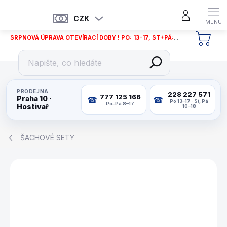
Přejít
na
CZK
obsah
SRPNOVÁ ÚPRAVA OTEVÍRACÍ DOBY ! PO: 13-17, ST+PÁ: 12-18
NÁKU
KOŠÍ
PRODEJNA
228 227 571
777 125 166
Praha 10 ·
Po 13–17 · St, Pá
Po–Pá 8–17
Hostivař
10–18
ŠACHOVÉ SETY
ZNAČKA:
PHILOS