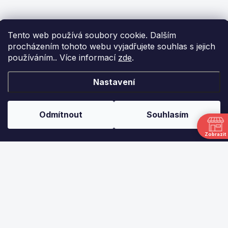
Z
Tento web používá soubory cookie. Dalším
á
procházením tohoto webu vyjadřujete souhlas s jejich
p
používáním.. Více informací
zde
.
a
t
í
KONTAKT
Nastavení
info
@
ikulecnik.cz
Odmítnout
Souhlasím
FaceBook
Zobrazit
DŮLEŽITÉ ODKAZY
NAPIŠTE NÁM
FAKTURAČNÍ ÚDAJE
JAK NAKUPOVAT