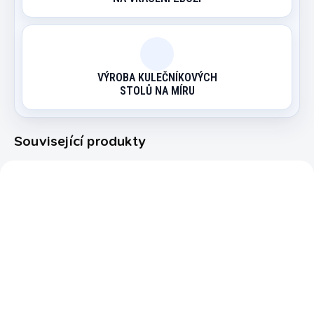
VÝROBA KULEČNÍKOVÝCH
STOLŮ NA MÍRU
Související produkty
3166
2307
EXPEDICE DO 24 HODIN
SKLADEM
Mah Jongg Desing box
Šachovnice London 45