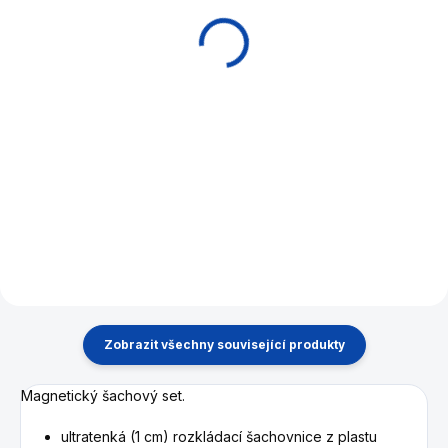
x 45
2 637 Kč
1 490 Kč
Do košíku
Do košíku
Dřevěná šachovnice, pole
45mm Německá kvalita a
preciznost od firmy Philos.
Zobrazit všechny související produkty
Magnetický šachový set.
ultratenká (1 cm) rozkládací šachovnice z plastu