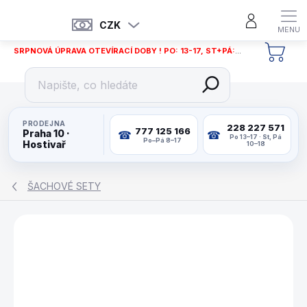
Přejít
na
CZK
obsah
SRPNOVÁ ÚPRAVA OTEVÍRACÍ DOBY ! PO: 13-17, ST+PÁ: 12-18
NÁKU
KOŠÍ
PRODEJNA
228 227 571
777 125 166
Praha 10 ·
Po 13–17 · St, Pá
Po–Pá 8–17
Hostivař
10–18
ŠACHOVÉ SETY
ZNAČKA:
PHILOS