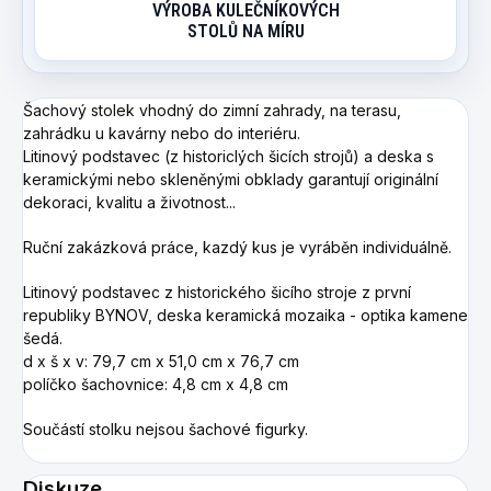
VÝROBA KULEČNÍKOVÝCH
STOLŮ NA MÍRU
Šachový stolek vhodný do zimní zahrady, na terasu,
zahrádku u kavárny nebo do interiéru.
Litinový podstavec (z historiclých šicích strojů) a deska s
keramickými nebo skleněnými obklady garantují originální
dekoraci, kvalitu a životnost...
Ruční zakázková práce, kazdý kus je vyráběn individuálně.
Litinový podstavec z historického šicího stroje z první
republiky BYNOV, deska keramická mozaika - optika kamene
šedá.
d x š x v: 79,7 cm x 51,0 cm x 76,7 cm
políčko šachovnice: 4,8 cm x 4,8 cm
Součástí stolku nejsou šachové figurky.
Diskuze