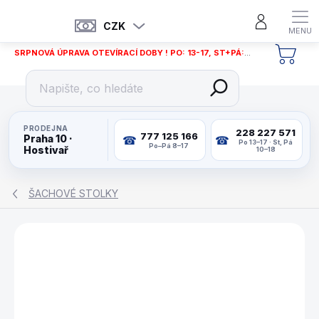
Přejít
na
CZK
obsah
SRPNOVÁ ÚPRAVA OTEVÍRACÍ DOBY ! PO: 13-17, ST+PÁ: 12-18
NÁKU
KOŠÍ
PRODEJNA
228 227 571
777 125 166
Praha 10 ·
Po 13–17 · St, Pá
Po–Pá 8–17
Hostivař
10–18
ŠACHOVÉ STOLKY