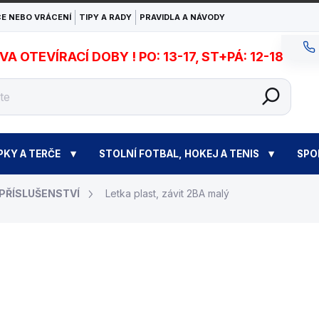
E NEBO VRÁCENÍ
TIPY A RADY
PRAVIDLA A NÁVODY
 OTEVÍRACÍ DOBY ! PO: 13-17, ST+PÁ: 12-18
PKY A TERČE
STOLNÍ FOTBAL, HOKEJ A TENIS
SPO
 PŘÍSLUŠENSTVÍ
Letka plast, závit 2BA malý
10 Kč
Měrná
ZVOLTE VARIANTU
cena: