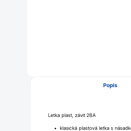
870 Kč
Do košíku
24 kusů šipek s plastovým
hrotem
Popis
Letka plast, závit 2BA
klasická plastová letka s nása