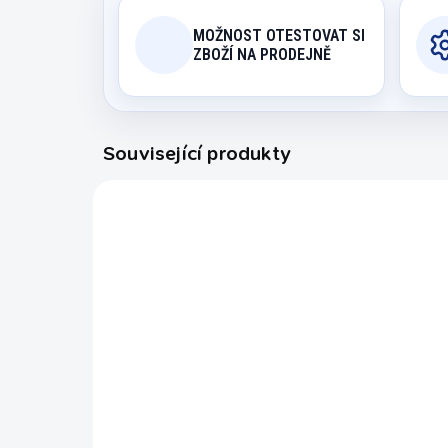
MOŽNOST OTESTOVAT SI
ZBOŽÍ NA PRODEJNĚ
Související produkty
8030.154
SKLADEM
Šipky soft Karella 24 ks
v boxu