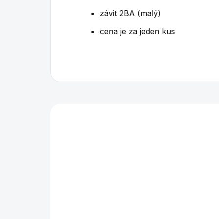
závit 2BA (malý)
cena je za jeden kus
Mohlo by se vám také l