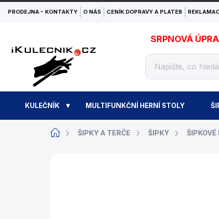
Přejít
PRODEJNA - KONTAKTY
O NÁS
CENÍK DOPRAVY A PLATEB
REKLAMAC
na
obsah
SRPNOVÁ ÚPRAVA
KULEČNÍK
MULTIFUNKČNÍ HERNÍ STOLY
ŠI
Domů
ŠIPKY A TERČE
ŠIPKY
ŠIPKOVÉ