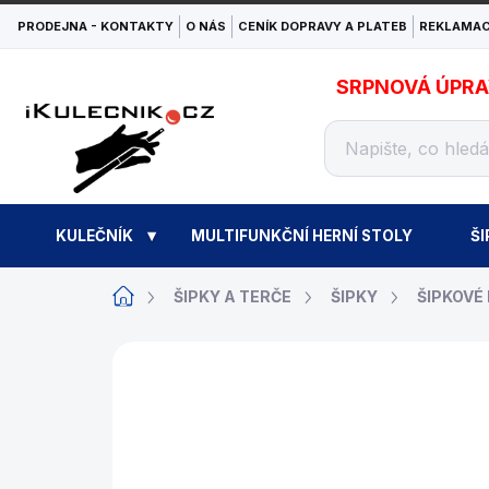
Přejít
PRODEJNA - KONTAKTY
O NÁS
CENÍK DOPRAVY A PLATEB
REKLAMAC
na
obsah
SRPNOVÁ ÚPRAVA
KULEČNÍK
MULTIFUNKČNÍ HERNÍ STOLY
ŠI
Domů
ŠIPKY A TERČE
ŠIPKY
ŠIPKOVÉ
ZNAČKA:
TARGET