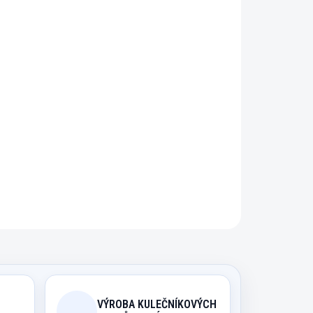
řidat do košíku
 hladký povrch.
ZEPTAT SE
HLÍDAT
VÝROBA KULEČNÍKOVÝCH