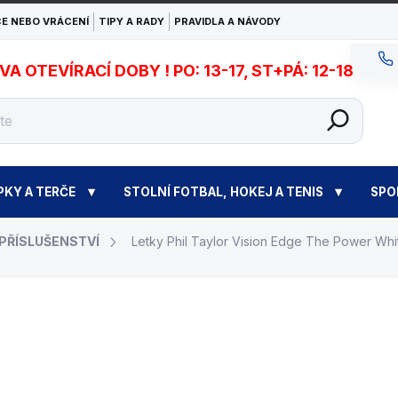
E NEBO VRÁCENÍ
TIPY A RADY
PRAVIDLA A NÁVODY
 OTEVÍRACÍ DOBY ! PO: 13-17, ST+PÁ: 12-18
PKY A TERČE
STOLNÍ FOTBAL, HOKEJ A TENIS
SPO
 PŘÍSLUŠENSTVÍ
Letky Phil Taylor Vision Edge The Power Whi
33 Kč
Měrná