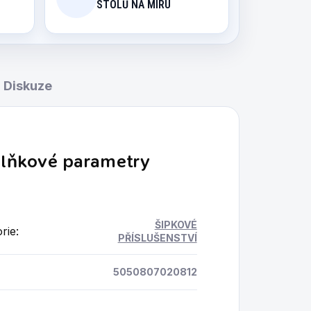
STOLŮ NA MÍRU
Diskuze
lňkové parametry
ŠIPKOVÉ
rie
:
PŘÍSLUŠENSTVÍ
5050807020812