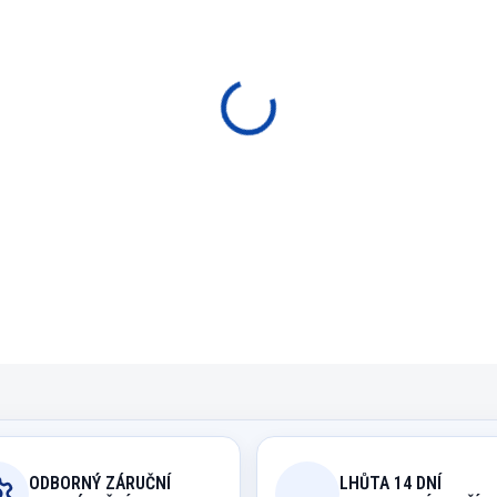
SKLADEM
cena:
−
+
P
Plastové průsvitné letky,
DETAILNÍ INFORMACE
ODBORNÝ ZÁRUČNÍ
LHŮTA 14 DNÍ