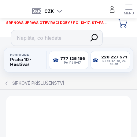
Přejít
na
CZK
obsah
SRPNOVÁ ÚPRAVA OTEVÍRACÍ DOBY ! PO: 13-17, ST+PÁ: 12-18
NÁKU
KOŠÍ
PRODEJNA
228 227 571
777 125 166
Praha 10 ·
Po 13–17 · St, Pá
Po–Pá 8–17
Hostivař
10–18
ŠIPKOVÉ PŘÍSLUŠENSTVÍ
ZNAČKA:
TARGET