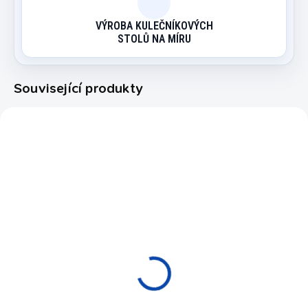
VÝROBA KULEČNÍKOVÝCH
STOLŮ NA MÍRU
Související produkty
HDR-030
SKLADEM
Šipky soft Nox
Harrows 20 g
590 Kč
Do košíku