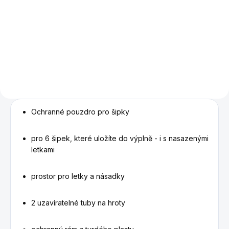
Mosazné šipky s plastovým
hrotem - do elektronických
terčů.
Ochranné pouzdro pro šipky
pro 6 šipek, které uložíte do výplně - i s nasazenými
letkami
prostor pro letky a násadky
2 uzavíratelné tuby na hroty