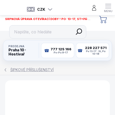
Přejít
na
CZK
obsah
SRPNOVÁ ÚPRAVA OTEVÍRACÍ DOBY ! PO: 13-17, ST+PÁ: 12-18
NÁKU
KOŠÍ
PRODEJNA
228 227 571
777 125 166
Praha 10 ·
Po 13–17 · St, Pá
Po–Pá 8–17
Hostivař
10–18
ŠIPKOVÉ PŘÍSLUŠENSTVÍ