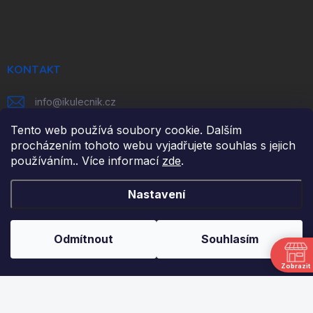
á
p
a
t
í
KONTAKT
info
@
ikulecnik.cz
Tento web používá soubory cookie. Dalším
FaceBook
procházením tohoto webu vyjadřujete souhlas s jejich
používáním.. Více informací
zde
.
DŮLEŽITÉ ODKAZY
Nastavení
NAPIŠTE NÁM
FAKTURAČNÍ ÚDAJE
Odmítnout
Souhlasím
JAK NAKUPOVAT
Zobrazit
OBCHODNÍ PODMÍNKY
PODMÍNKY OCHRANY OSOBNÍCH ÚDAJŮ