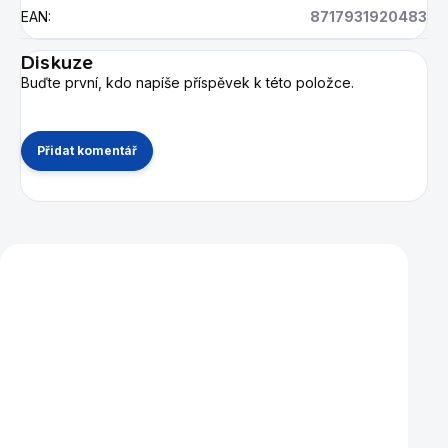
EAN
:
8717931920483
Diskuze
Buďte první, kdo napíše příspěvek k této položce.
Přidat komentář
Mohlo by se vám také líbit