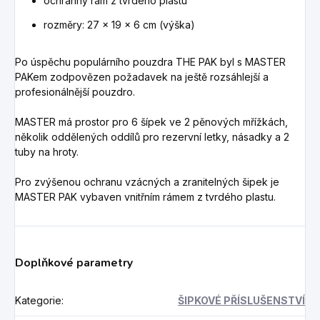
ochranný rám z tvrdého plastu
rozměry: 27 x 19 x 6 cm (výška)
Po úspěchu populárního pouzdra THE PAK byl s MASTER
PAKem zodpovězen požadavek na ještě rozsáhlejší a
profesionálnější pouzdro.
MASTER má prostor pro 6 šípek ve 2 pěnových mřížkách,
několik oddělených oddílů pro rezervní letky, násadky a 2
tuby na hroty.
Pro zvýšenou ochranu vzácných a zranitelných šipek je
MASTER PAK vybaven vnitřním rámem z tvrdého plastu.
Doplňkové parametry
Kategorie
:
ŠIPKOVÉ PŘÍSLUŠENSTVÍ