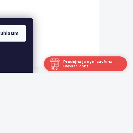
Na přání Vám rozřežeme
jakoukoli břidlicovou ,
mramorovou desku pro
uhlasím
kulečník .
Prodejna je nyní zavřena
Otevírací doba
Skrýt
Navštivte nás osobně
Čas
Po
13:00 - 17:00
Út
Zavřeno
St
12.8.
12:00 - 18:00
Čt
Zavřeno
Pá
7.8.
12:00 - 18:00
So
Zavřeno
Ne
Zavřeno
Nechci již zobrazovat
|
Kontakt