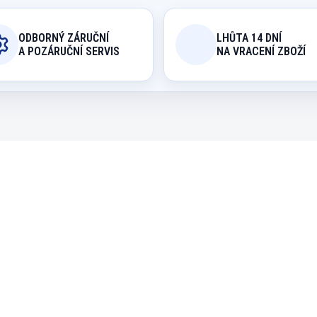
ODBORNÝ ZÁRUČNÍ
LHŮTA 14 DNÍ
A POZÁRUČNÍ SERVIS
NA VRACENÍ ZBOŽÍ
55071072
WAT GOLEM/4625/1
A OBJEDNÁVKU (EXPEDICE DO
NA OBJEDN
30 DNŮ)
Kulečníkový stůl Go