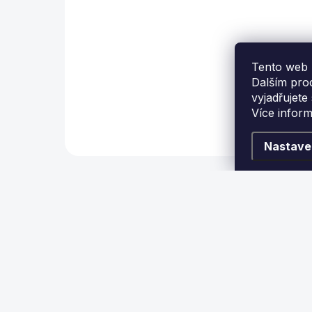
Odborné vyvážení
V
jakéhokoliv
k
kulečníkového stolu u
Tento web 
Vás doma i na
Dalším pro
provozovně.
vyjadřujete
Více infor
Nastave