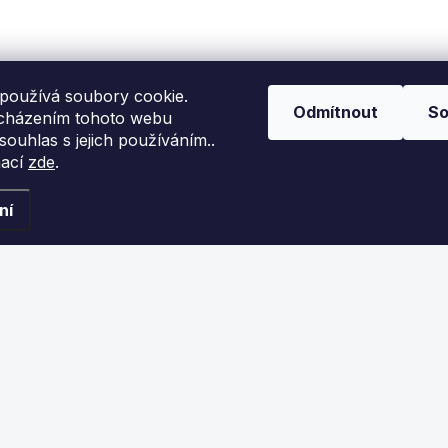
ýměna mantinelů u
Vaše logo na
ulečníkového stolu.
kulečníkovém stolu,
laser, cnc, gravírování.
používá soubory cookie.
Odmítnout
So
cházením tohoto webu
 souhlas s jejich používáním..
mací
zde
.
ní