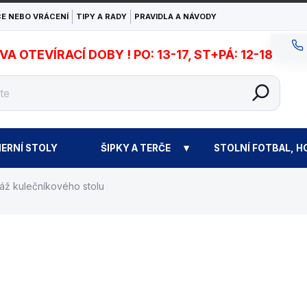
E NEBO VRÁCENÍ
TIPY A RADY
PRAVIDLA A NÁVODY
 OTEVÍRACÍ DOBY ! PO: 13-17, ST+PÁ: 12-18
ERNÍ STOLY
ŠIPKY A TERČE
STOLNÍ FOTBAL, H
áž kulečníkového stolu
od
4 900 Kč
Měr
ZVOLTE VARIANTU
cen