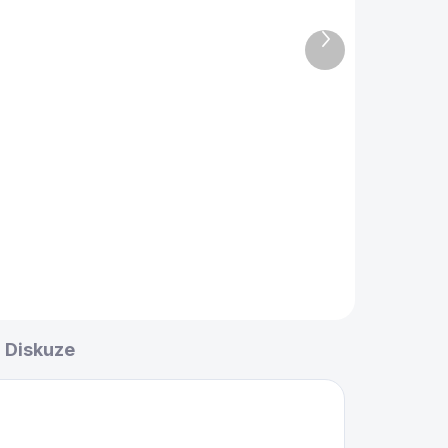
Kulečníkový stůl Art
Oak dub kartáčovaný
Další
produkt
94 500 Kč
od
l
Detail
 z
tůl
Kulečníkový stůl z masivního
ho
dubu s kartáčovanou
ek
povrchovou úpravou.
Diskuze