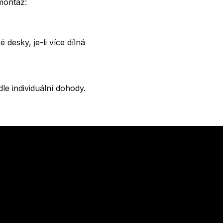
montáž:
 desky, je-li více dílná
le individuální dohody.