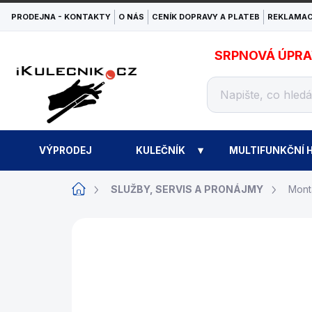
Přejít
PRODEJNA - KONTAKTY
O NÁS
CENÍK DOPRAVY A PLATEB
REKLAMAC
na
obsah
SRPNOVÁ ÚPRAVA
VÝPRODEJ
KULEČNÍK
MULTIFUNKČNÍ H
Domů
SLUŽBY, SERVIS A PRONÁJMY
Mont