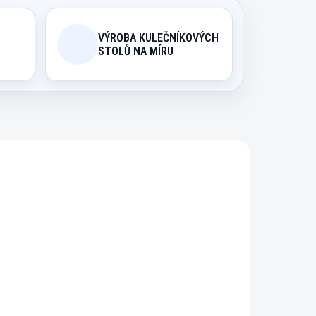
VÝROBA KULEČNÍKOVÝCH
STOLŮ NA MÍRU
823
34197/6FT
ÁVKU
NA OBJEDNÁVKU (EXPEDICE DO
30 DNŮ)
lem