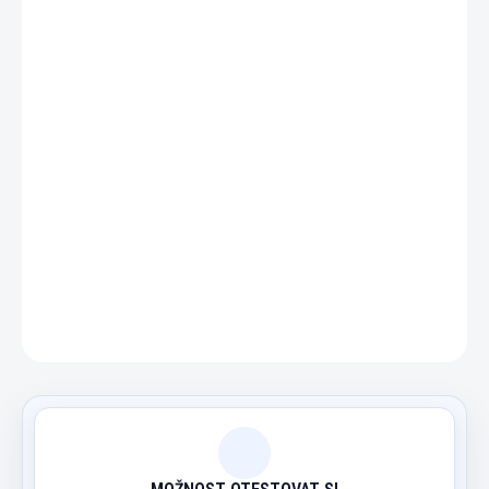
−
+
Přidat do košíku
Nabízíme kompletní výměnu segmentů u šipkových terčů
/ automatů.
DETAILNÍ INFORMACE
ZEPTAT SE
HLÍDAT