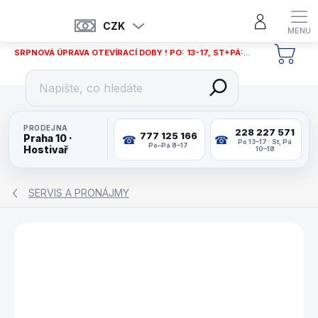
Přejít
na
CZK
obsah
SRPNOVÁ ÚPRAVA OTEVÍRACÍ DOBY ! PO: 13-17, ST+PÁ: 12-18
NÁKU
KOŠÍ
PRODEJNA
228 227 571
777 125 166
Praha 10 ·
Po 13–17 · St, Pá
Po–Pá 8–17
Hostivař
10–18
SERVIS A PRONÁJMY