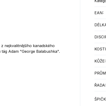
Katego
EAN
:
DÉLKA
DISCI
 z nejkvalitnějšího kanadského
KOSTI
adu tág Adam "George Balabushka".
KŮŽE:
PRŮM
ŘADA:
ŠPIČK