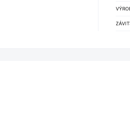
VÝRO
ZÁVIT
Mohlo by se vám také líbit