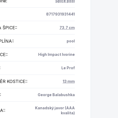
rie
:
Špice pool
8717931931441
 ŠPICE:
:
73,7 cm
PLÍNA:
:
pool
CE:
:
High Impact Ivorine
:
Le Prof
ĚR KOSTICE:
:
13 mm
:
George Balabushka
Kanadský javor (AAA
A:
:
kvalita)