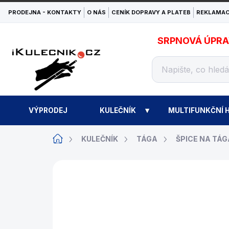
Přejít
PRODEJNA - KONTAKTY
O NÁS
CENÍK DOPRAVY A PLATEB
REKLAMAC
na
obsah
SRPNOVÁ ÚPRAVA
VÝPRODEJ
KULEČNÍK
MULTIFUNKČNÍ H
Domů
KULEČNÍK
TÁGA
ŠPICE NA TÁG
ZNAČKA:
ADAM