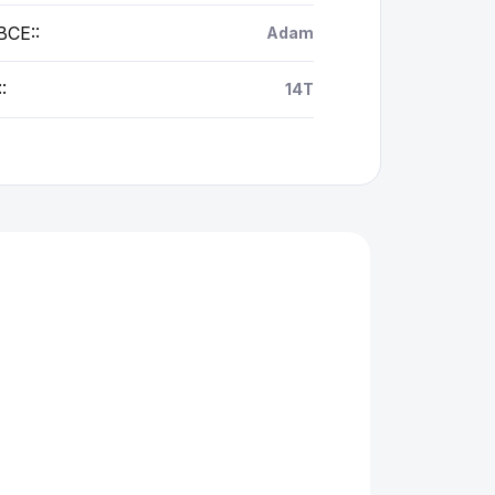
BCE:
:
Adam
:
:
14T