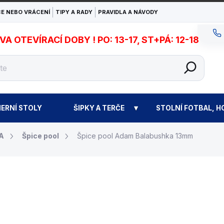
E NEBO VRÁCENÍ
TIPY A RADY
PRAVIDLA A NÁVODY
 OTEVÍRACÍ DOBY ! PO: 13-17, ST+PÁ: 12-18
ERNÍ STOLY
ŠIPKY A TERČE
STOLNÍ FOTBAL, H
A
Špice pool
Špice pool Adam Balabushka 13mm
5 390 Kč
Měrná