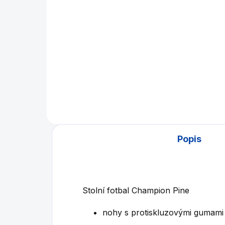
Detail
1 kus míčku na stolní fotbal v
oranžové, zelené, bílé nebo
Náh
žluté barvě.
fot
16m
Popis
Stolní fotbal Champion Pine
nohy s protiskluzovými gumami