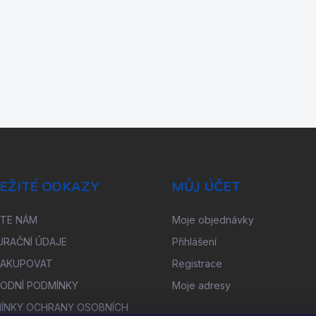
EŽITÉ ODKAZY
MŮJ ÚČET
ŠTE NÁM
Moje objednávky
URAČNÍ ÚDAJE
Přihlášení
NAKUPOVAT
Registrace
ODNÍ PODMÍNKY
Moje adresy
ÍNKY OCHRANY OSOBNÍCH