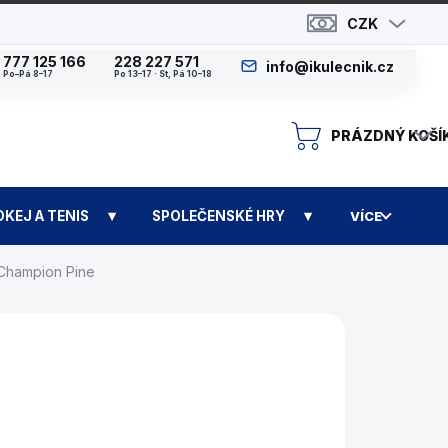
CZK
777 125 166
228 227 571
info@ikulecnik.cz
Po–Pá 8–17
Po 13–17 · St, Pá 10–18
PRÁZDNÝ KOŠÍ
N
OKEJ A TENIS
SPOLEČENSKÉ HRY
VÍCE
l Champion Pine