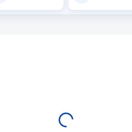
6050.200
6011
EXPEDICE DO 24 HODIN
EXPEDICE DO 24 H
č stolní fotbal
Air hokej Buffalo Att
ffalo modro-bílý O
4ft
6mm
3 790 Kč
 Kč