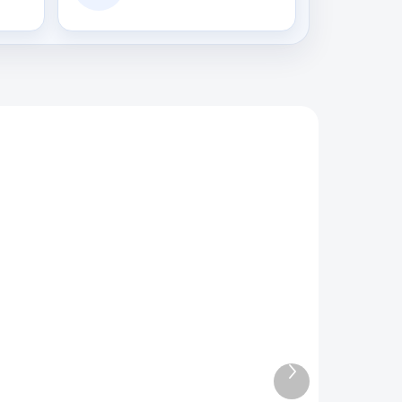
.004
6030.150
AKCE
ODIN
EXPEDICE DO 24 HODIN
ack
Kulečníkový stůl Mini
Pool Buffalo Hustler
Rookie 5 FT
Další
produkt
8 990 Kč