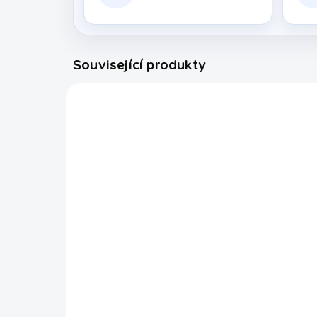
Související produkty
500030
EXPEDICE DO 24 HODIN
Míček stolní fotbal
Hrá
34mm
Bu
1
23 Kč
90