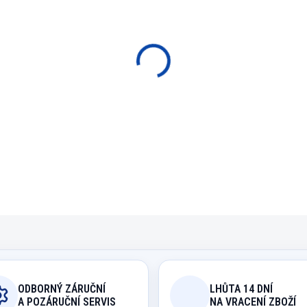
EXPEDICE DO 24 HODI
cena:
−
+
P
Stolní fotbal pro nekomer
DETAILNÍ INFORMACE
ODBORNÝ ZÁRUČNÍ
LHŮTA 14 DNÍ
A POZÁRUČNÍ SERVIS
NA VRACENÍ ZBOŽÍ