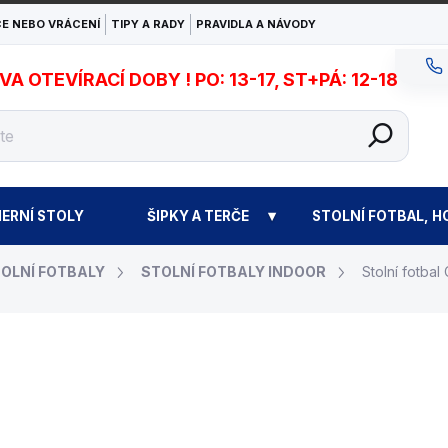
E NEBO VRÁCENÍ
TIPY A RADY
PRAVIDLA A NÁVODY
 OTEVÍRACÍ DOBY ! PO: 13-17, ST+PÁ: 12-18
ERNÍ STOLY
ŠIPKY A TERČE
STOLNÍ FOTBAL, H
OLNÍ FOTBALY
STOLNÍ FOTBALY INDOOR
Stolní fotba
14 990 Kč
Měrná