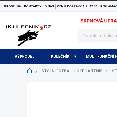
Přejít
PRODEJNA - KONTAKTY
O NÁS
CENÍK DOPRAVY A PLATEB
REKLAMAC
na
obsah
SRPNOVÁ ÚPRAVA
VÝPRODEJ
KULEČNÍK
MULTIFUNKČNÍ H
Domů
STOLNÍ FOTBAL, HOKEJ A TENIS
ST
ZNAČKA:
DYBIOR