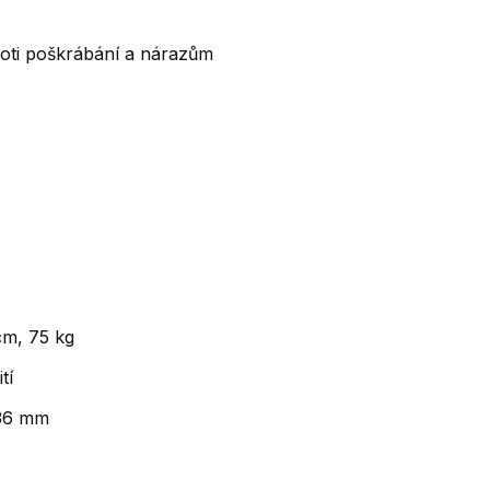
roti poškrábání a nárazům
cm, 75 kg
tí
 36 mm