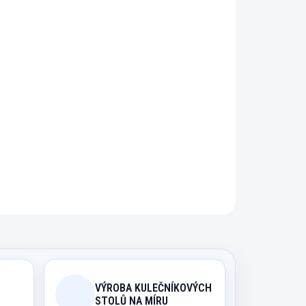
N
řidat do košíku
ční využití.
ZEPTAT SE
HLÍDAT
VÝROBA KULEČNÍKOVÝCH
STOLŮ NA MÍRU