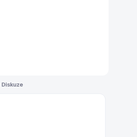
Do košíku
Mini kulečník Buffalo, vhodný
pro děti a začátečníky
Diskuze