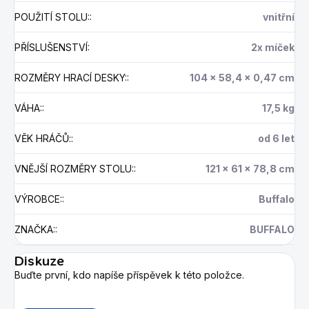
POUŽITÍ STOLU:
:
vnitřní
PŘÍSLUŠENSTVÍ
:
2x míček
ROZMĚRY HRACÍ DESKY:
:
104 x 58,4 x 0,47 cm
VÁHA:
:
17,5 kg
VĚK HRÁČŮ:
:
od 6 let
VNĚJŠÍ ROZMĚRY STOLU:
:
121 x 61 x 78,8 cm
VÝROBCE:
:
Buffalo
ZNAČKA:
:
BUFFALO
Diskuze
Buďte první, kdo napíše příspěvek k této položce.