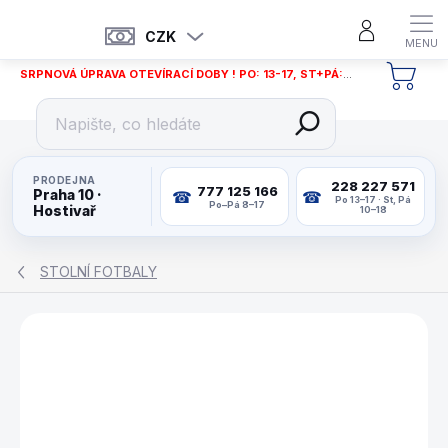
Přejít
na
CZK
obsah
SRPNOVÁ ÚPRAVA OTEVÍRACÍ DOBY ! PO: 13-17, ST+PÁ: 12-18
NÁKU
KOŠÍ
PRODEJNA
228 227 571
777 125 166
Praha 10 ·
Po 13–17 · St, Pá
Po–Pá 8–17
Hostivař
10–18
STOLNÍ FOTBALY