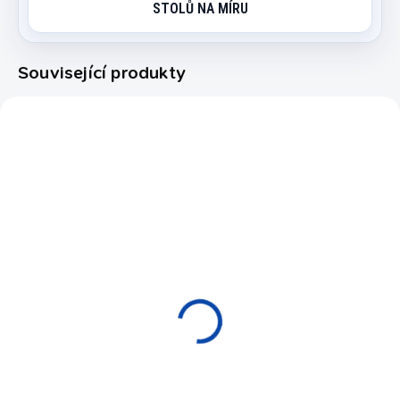
STOLŮ NA MÍRU
Související produkty
6208.000
6052.100
EXPEDICE DO 24 HODIN
SKLADEM
Míček stolní fotbal bílý
Hráč pro stolní fotbal
Tournament 34,5 mm
13mm bez rukou
45 Kč
90 Kč
Do košíku
Detail
Bílý turnajový míček pro stolní
Rezervní panáček na stolní