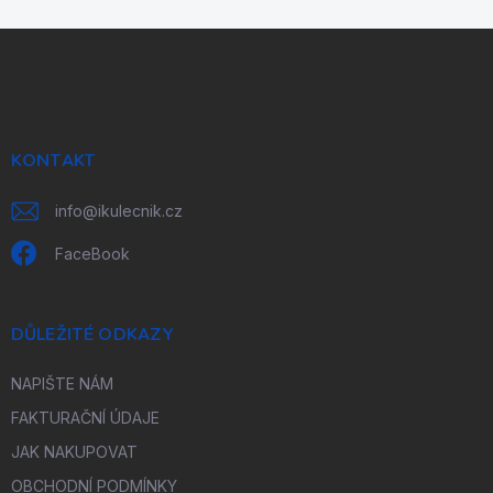
Z
á
p
a
t
í
KONTAKT
info
@
ikulecnik.cz
FaceBook
DŮLEŽITÉ ODKAZY
NAPIŠTE NÁM
FAKTURAČNÍ ÚDAJE
JAK NAKUPOVAT
OBCHODNÍ PODMÍNKY