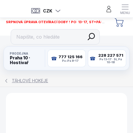
Přejít
na
CZK
obsah
SRPNOVÁ ÚPRAVA OTEVÍRACÍ DOBY ! PO: 13-17, ST+PÁ: 12-18
NÁKU
KOŠÍ
PRODEJNA
228 227 571
777 125 166
Praha 10 ·
Po 13–17 · St, Pá
Po–Pá 8–17
Hostivař
10–18
TÁHLOVÉ HOKEJE