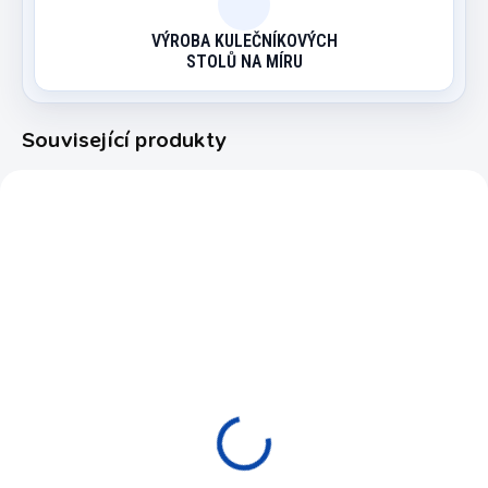
VÝROBA KULEČNÍKOVÝCH
STOLŮ NA MÍRU
Související produkty
G54000
YO10001
EXPEDICE DO 24 HODIN
SKLADEM
Táhlový lední hokej
Puk k táhlovému hokeji
Hobby
1 ks
5 990 Kč
20 Kč
Do košíku
Do košíku