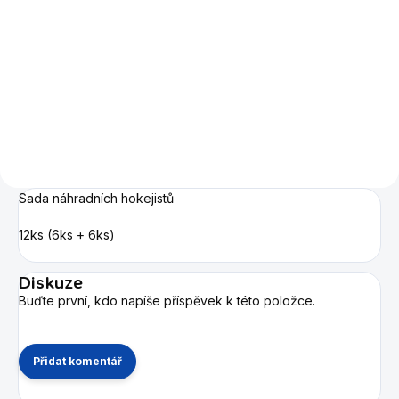
Hobby - jedinečný táhlový,
Náhradní puk k táhlovým
tyčový hokej. Vhodný do
hokejům
domácích heren, dětských
koutků. Bezkonkurenční v
poměru kvalita - cena.
Sada náhradních hokejistů
12ks (6ks + 6ks)
Diskuze
Buďte první, kdo napíše příspěvek k této položce.
Přidat komentář