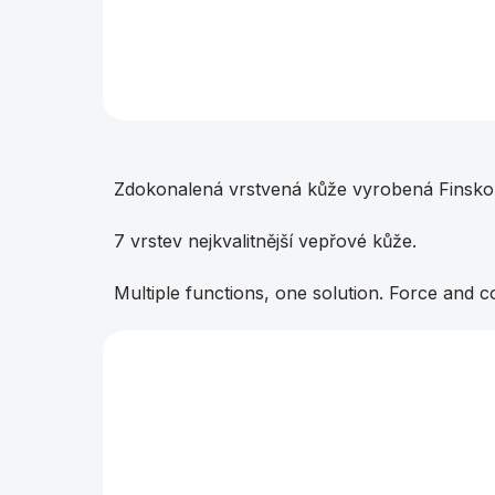
Zdokonalená vrstvená kůže vyrobená
společností Taom za použití jedinečných
výrobních metod.
Zdokonalená vrstvená kůže vyrobená Finskou
7 vrstev nejkvalitnější vepřové kůže.
Multiple functions, one solution. Force and co