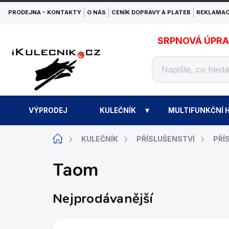
Přejít
PRODEJNA - KONTAKTY
O NÁS
CENÍK DOPRAVY A PLATEB
REKLAMAC
na
obsah
SRPNOVÁ ÚPRAVA
VÝPRODEJ
KULEČNÍK
MULTIFUNKČNÍ H
Domů
KULEČNÍK
PŘÍSLUŠENSTVÍ
PŘÍ
Taom
Nejprodávanější