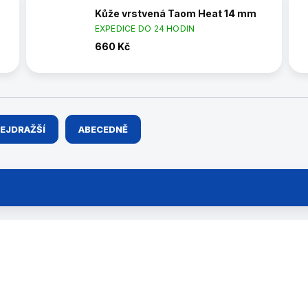
Kůže vrstvená Taom Heat 14 mm
EXPEDICE DO 24 HODIN
660 Kč
EJDRAŽŠÍ
ABECEDNĚ
45240146