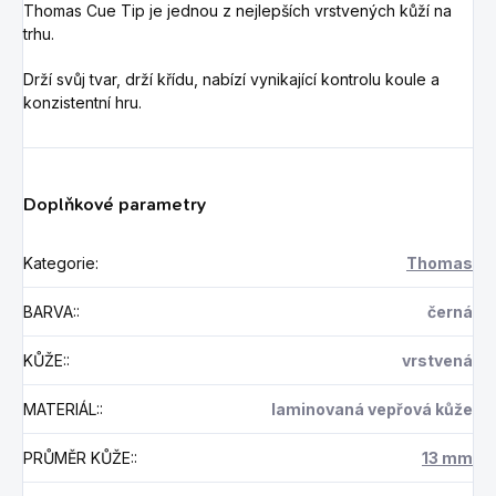
Thomas Cue Tip je jednou z nejlepších vrstvených kůží na
trhu.
Drží svůj tvar, drží křídu, nabízí vynikající kontrolu koule a
konzistentní hru.
Doplňkové parametry
Kategorie
:
Thomas
BARVA:
:
černá
KŮŽE:
:
vrstvená
MATERIÁL:
:
laminovaná vepřová kůže
PRŮMĚR KŮŽE:
:
13 mm