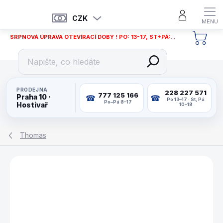
Přejít
na
CZK
obsah
SRPNOVÁ ÚPRAVA OTEVÍRACÍ DOBY ! PO: 13-17, ST+PÁ: 12-18
NÁKU
KOŠÍ
PRODEJNA
228 227 571
777 125 166
Praha 10 ·
Po 13–17 · St, Pá
Po–Pá 8–17
Hostivař
10–18
Thomas