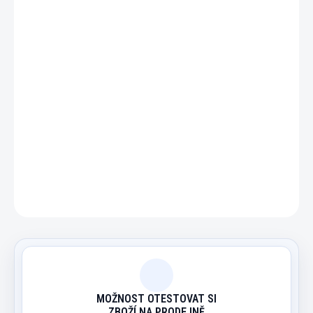
−
+
Přidat do košíku
11 vrstev laminované vysoce kvalitní vepřové kůže.
DETAILNÍ INFORMACE
ZEPTAT SE
HLÍDAT
MOŽNOST OTESTOVAT SI
ZBOŽÍ NA PRODEJNĚ