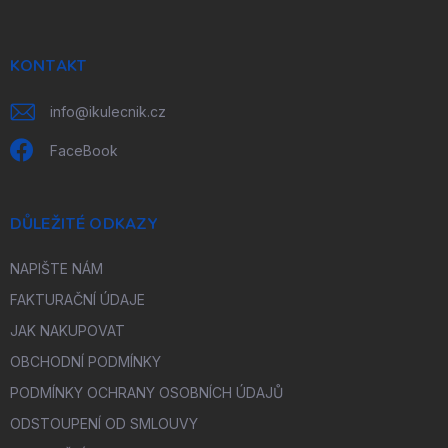
p
a
t
í
KONTAKT
info
@
ikulecnik.cz
FaceBook
DŮLEŽITÉ ODKAZY
NAPIŠTE NÁM
FAKTURAČNÍ ÚDAJE
JAK NAKUPOVAT
OBCHODNÍ PODMÍNKY
PODMÍNKY OCHRANY OSOBNÍCH ÚDAJŮ
ODSTOUPENÍ OD SMLOUVY