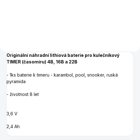
Plastový podnos pro 4
karambolové koule o průměru
61,5 mm.
Originální náhradní lithiová baterie pro kulečníkový
TIMER (časomíru) 4B, 16B a 22B
- 1ks baterie k timeru - karambol, pool, snooker, ruská
pyramida
- životnost 8 let
3,6 V
2,4 Ah