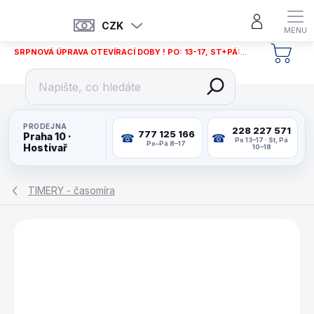
Přejít
na
CZK
obsah
SRPNOVÁ ÚPRAVA OTEVÍRACÍ DOBY ! PO: 13-17, ST+PÁ: 12-18
NÁKU
KOŠÍ
PRODEJNA
228 227 571
777 125 166
Praha 10 ·
Po 13–17 · St, Pá
Po–Pá 8–17
Hostivař
10–18
TIMERY - časomíra