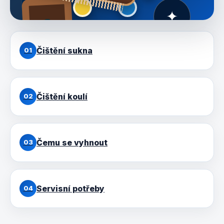
✦
Čištění sukna
01
Čištění koulí
02
Čemu se vyhnout
03
Servisní potřeby
04