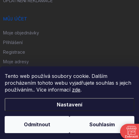
UPLATNĚNÍ REKLAMACE
MŮJ ÚČET
Moje objednávky
Přihlášení
Registrace
Moje adresy
Tento web používá soubory cookie. Dalším
FACEBOOK
procházením tohoto webu vyjadřujete souhlas s jejich
používáním.. Více informací
zde
.
iKulečník.cz
Nastavení
Copyright 2026
iKulečník.cz
. Všechna práva vyhrazena.
Odmítnout
Souhlasím
Vytvořil Shoptet
Zobrazit