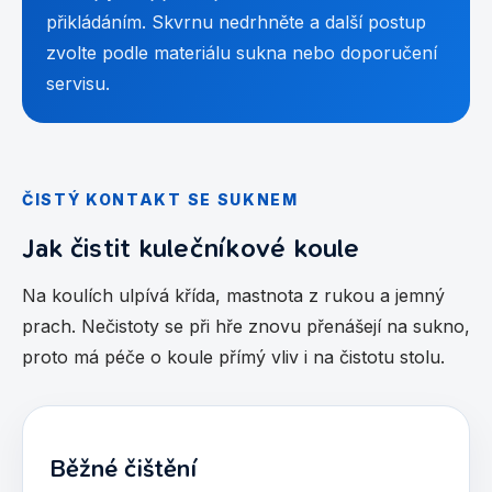
přikládáním. Skvrnu nedrhněte a další postup
zvolte podle materiálu sukna nebo doporučení
servisu.
ČISTÝ KONTAKT SE SUKNEM
Jak čistit kulečníkové koule
Na koulích ulpívá křída, mastnota z rukou a jemný
prach. Nečistoty se při hře znovu přenášejí na sukno,
proto má péče o koule přímý vliv i na čistotu stolu.
Běžné čištění