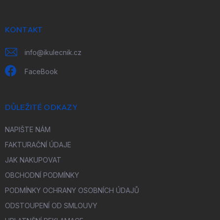
a
t
í
KONTAKT
info
@
ikulecnik.cz
FaceBook
DŮLEŽITÉ ODKAZY
NAPIŠTE NÁM
FAKTURAČNÍ ÚDAJE
JAK NAKUPOVAT
OBCHODNÍ PODMÍNKY
PODMÍNKY OCHRANY OSOBNÍCH ÚDAJŮ
ODSTOUPENÍ OD SMLOUVY