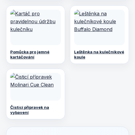
Pomůcka pro jemné
Leštěnka na kulečníkové
kartáčování
koule
Čisticí přípravek na
vybavení