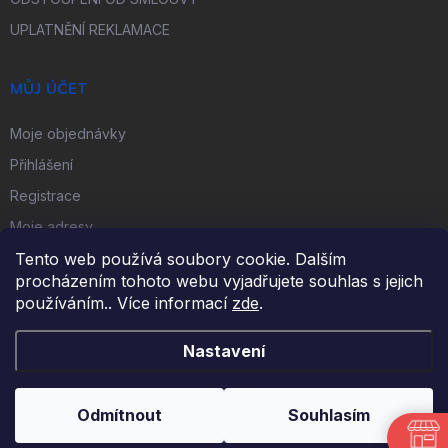
UPLATNĚNÍ REKLAMACE
MŮJ ÚČET
Moje objednávky
Přihlášení
Registrace
Moje adresy
Tento web používá soubory cookie. Dalším
procházením tohoto webu vyjadřujete souhlas s jejich
FACEBOOK
používáním.. Více informací
zde
.
Nastavení
Copyright 2026
iKulečník.cz
. Všechna práva vyhrazena.
Odmítnout
Souhlasím
Vytvořil Shoptet