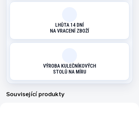
LHŮTA 14 DNÍ
NA VRACENÍ ZBOŽÍ
VÝROBA KULEČNÍKOVÝCH
STOLŮ NA MÍRU
Související produkty
20307574
20419570
AKCE