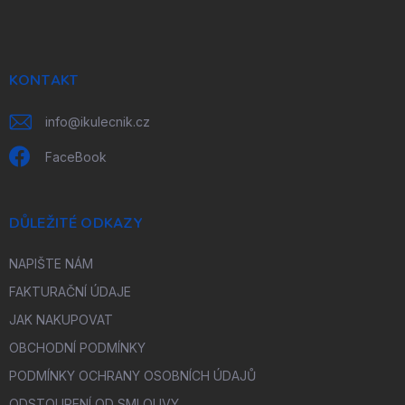
á
p
a
t
í
KONTAKT
info
@
ikulecnik.cz
FaceBook
DŮLEŽITÉ ODKAZY
NAPIŠTE NÁM
FAKTURAČNÍ ÚDAJE
JAK NAKUPOVAT
OBCHODNÍ PODMÍNKY
PODMÍNKY OCHRANY OSOBNÍCH ÚDAJŮ
ODSTOUPENÍ OD SMLOUVY