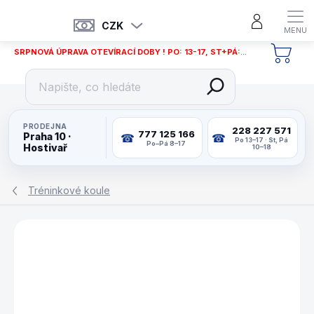
Přejít
na
CZK
obsah
SRPNOVÁ ÚPRAVA OTEVÍRACÍ DOBY ! PO: 13-17, ST+PÁ: 12-18
NÁKU
KOŠÍ
PRODEJNA
228 227 571
777 125 166
Praha 10 ·
Po 13–17 · St, Pá
Po–Pá 8–17
Hostivař
10–18
Tréninkové koule
ZNAČKA:
ARAMITH