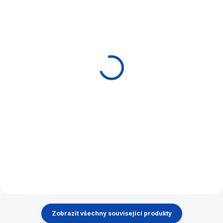
EXPEDICE DO 24 HODIN
EXPEDICE DO 24 HODIN
Tágo pool Kiddy
Tágo Jump Classic
Classic 123 cm Blue
Jump CLJ-4, black,
Quick Release
1 590 Kč
1 590 Kč
Do košíku
Do košíku
Kratší poolové tágo pro juniory
nebo do místností s
Tágo na skoky - Jump
omezeným prostorem.
Zobrazit všechny související produkty