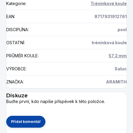
Kategorie
:
Tréninkové koule
EAN
:
8717931912761
DISCIPLÍNA
:
pool
OSTATNÍ
:
tréninková koule
PRŮMĚR KOULE
:
57,2 mm
VÝROBCE
:
Saluc
ZNAČKA
:
ARAMITH
Diskuze
Buďte první, kdo napíše příspěvek k této položce.
Přidat komentář