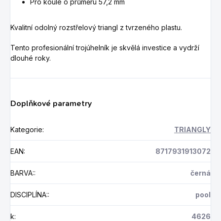
Pro koule o průměru 57,2 mm
Kvalitní odolný rozstřelový triangl z tvrzeného plastu.
Tento profesionální trojúhelník je skvělá investice a vydrží
dlouhé roky.
Doplňkové parametry
Kategorie
:
TRIANGLY
EAN
:
8717931913072
BARVA:
:
černá
DISCIPLÍNA:
:
pool
k
:
4626