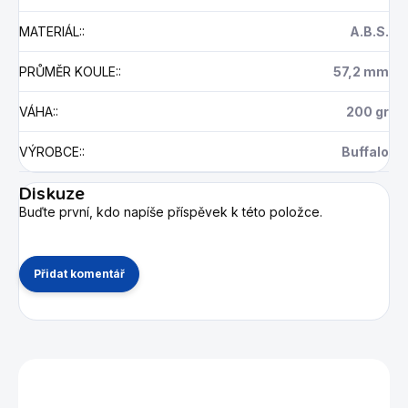
MATERIÁL:
:
A.B.S.
PRŮMĚR KOULE:
:
57,2 mm
VÁHA:
:
200 gr
VÝROBCE:
:
Buffalo
Diskuze
Buďte první, kdo napíše příspěvek k této položce.
Přidat komentář
Mohlo by se vám také líbit