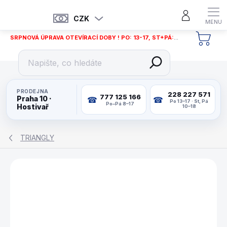
Přejít
na
CZK
obsah
SRPNOVÁ ÚPRAVA OTEVÍRACÍ DOBY ! PO: 13-17, ST+PÁ: 12-18
NÁKU
KOŠÍ
PRODEJNA
228 227 571
777 125 166
Praha 10 ·
Po 13–17 · St, Pá
Po–Pá 8–17
Hostivař
10–18
TRIANGLY