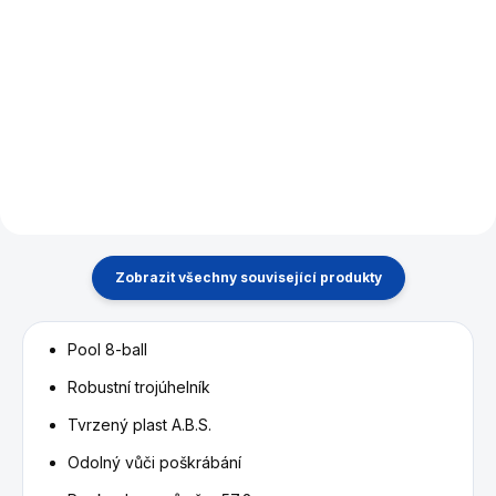
Poolové koule Ventura
Tento inovativní kulečníkový
Premium o průměru 57,2 mm.
stůl se dodává ve dvou
nápadných barvách, Black a
Atlantis, a je dokonalou
kombinací stylu a funkčnosti.
Ideální do komerčních prostor,
sportovních...
Zobrazit všechny související produkty
Pool 8-ball
Robustní trojúhelník
Tvrzený plast A.B.S.
Odolný vůči poškrábání