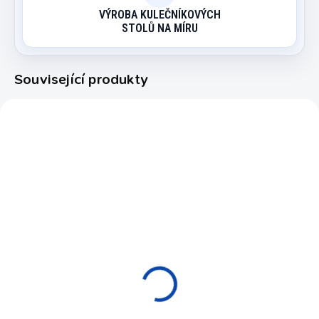
VÝROBA KULEČNÍKOVÝCH
STOLŮ NA MÍRU
Související produkty
2557.699
POCL254-10
MOMENTÁLNĚ NEDOSTUPNÉ
NA OBJEDNÁVKU 3-6 TÝDNŮ
KOULE POOL Ventura
Kulečníkový stůl pool
Premium 57.2 mm
Clash Steel 9ft
2 290 Kč
119 900 Kč
Do košíku
Detail