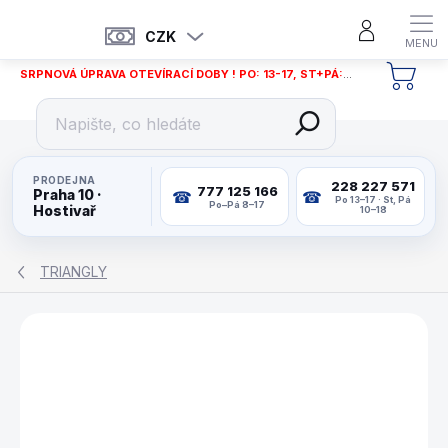
Přejít
na
CZK
obsah
SRPNOVÁ ÚPRAVA OTEVÍRACÍ DOBY ! PO: 13-17, ST+PÁ: 12-18
NÁKU
KOŠÍ
PRODEJNA
228 227 571
777 125 166
Praha 10 ·
Po 13–17 · St, Pá
Po–Pá 8–17
Hostivař
10–18
TRIANGLY