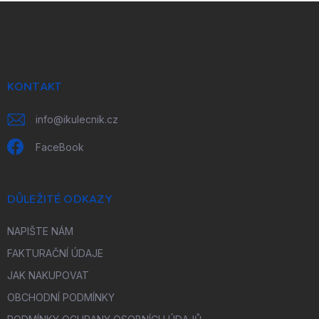
Z
á
p
a
t
í
KONTAKT
info
@
ikulecnik.cz
FaceBook
DŮLEŽITÉ ODKAZY
NAPIŠTE NÁM
FAKTURAČNÍ ÚDAJE
JAK NAKUPOVAT
OBCHODNÍ PODMÍNKY