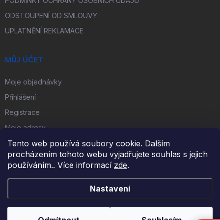
PODMÍNKY OCHRANY OSOBNÍCH ÚDAJŮ
ODSTOUPENÍ OD SMLOUVY
UPLATNĚNÍ REKLAMACE
MŮJ ÚČET
Moje objednávky
Přihlášení
Registrace
Moje adresy
Tento web používá soubory cookie. Dalším
procházením tohoto webu vyjadřujete souhlas s jejich
FACEBOOK
používáním.. Více informací
zde
.
Nastavení
Copyright 2026
iKulečník.cz
. Všechna práva vyhrazena.