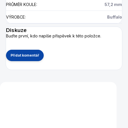
PRŮMĚR KOULE
:
57,2 mm
VÝROBCE
:
Buffalo
Diskuze
Buďte první, kdo napíše příspěvek k této položce.
Přidat komentář
Mohlo by se vám také líbit