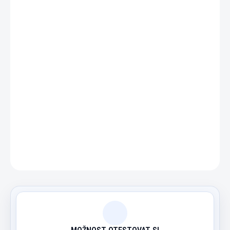
−
+
Přidat do košíku
Plastový trojúhelník na hru pool 8ball pro koule o průměru
54 mm.
DETAILNÍ INFORMACE
ZEPTAT SE
HLÍDAT