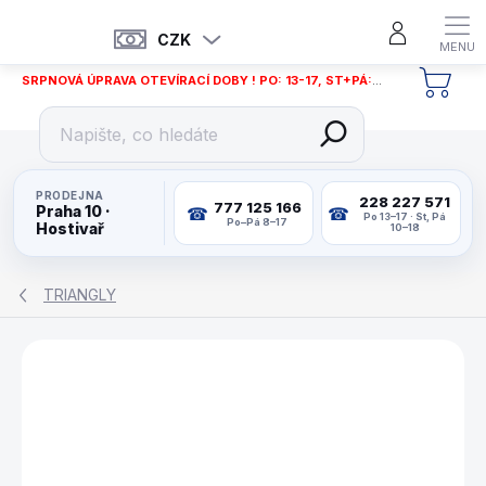
Přejít
na
CZK
obsah
SRPNOVÁ ÚPRAVA OTEVÍRACÍ DOBY ! PO: 13-17, ST+PÁ: 12-18
NÁKU
KOŠÍ
PRODEJNA
228 227 571
777 125 166
Praha 10 ·
Po 13–17 · St, Pá
Po–Pá 8–17
Hostivař
10–18
TRIANGLY