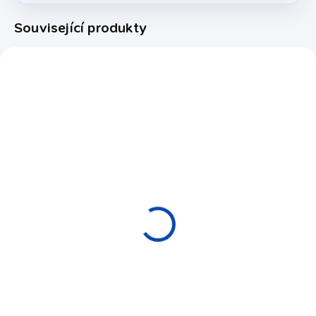
Související produkty
186060
4B-1154
EXPEDICE DO 24 HODIN
EXPEDICE DO 24 HODIN
Koule samostatná
Koule samostatná bílá
Aramith bílá 54 mm
54,2 mm
210 Kč
110 Kč
Do košíku
Do košíku
Samostatná bílá koule o
Menší kulečníková koule,
průměru 54 mm, vyrobená z
průměr 54,2 mm, v bílé barvě.
fenolové pryskyřice. Vyvinuto