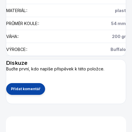
MATERIÁL:
:
plast
PRŮMĚR KOULE:
:
54 mm
VÁHA:
:
200 gr
VÝROBCE:
:
Buffalo
Diskuze
Buďte první, kdo napíše příspěvek k této položce.
Přidat komentář
Mohlo by se vám také líbit