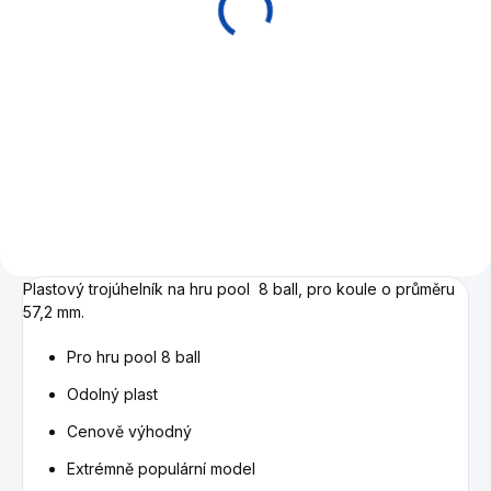
890 Kč
990 Kč
Do košíku
Do košíku
Nejlevnější sada poolových
Sada koulí 57,2 mm CASINO
koulí. Poolové koule Eco Basic
o průměru 57,2 mm.
Plastový trojúhelník na hru pool 8 ball, pro koule o průměru
57,2 mm.
Pro hru pool 8 ball
Odolný plast
Cenově výhodný
Extrémně populární model