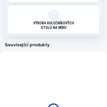
VÝROBA KULEČNÍKOVÝCH
STOLŮ NA MÍRU
Související produkty
4B101657
5430-57
EXPEDICE DO 24 HODIN
EXPEDICE DO 24 HODIN
Koule pool Eco Basic
Koule Pool Casino 57,2
57,2 mm
mm sada