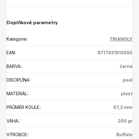
Doplňkové parametry
Kategorie
:
TRIANGLY
EAN
:
8717931913065
BARVA:
:
černá
DISCIPLÍNA:
:
pool
MATERIÁL:
:
plast
PRŮMĚR KOULE:
:
57,2 mm
VÁHA:
:
200 gr
VÝROBCE:
:
Buffalo