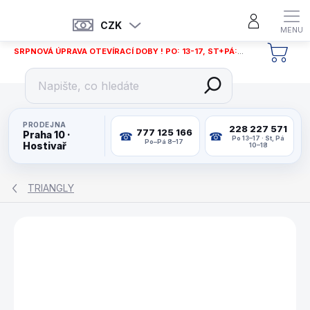
Přejít
na
CZK
obsah
SRPNOVÁ ÚPRAVA OTEVÍRACÍ DOBY ! PO: 13-17, ST+PÁ: 12-18
NÁKU
KOŠÍ
PRODEJNA
228 227 571
777 125 166
Praha 10 ·
Po 13–17 · St, Pá
Po–Pá 8–17
Hostivař
10–18
TRIANGLY
ZNAČKA:
BUFFALO