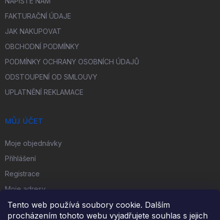
NAPIŠTE NÁM
FAKTURAČNÍ ÚDAJE
JAK NAKUPOVAT
OBCHODNÍ PODMÍNKY
PODMÍNKY OCHRANY OSOBNÍCH ÚDAJŮ
ODSTOUPENÍ OD SMLOUVY
UPLATNĚNÍ REKLAMACE
MŮJ ÚČET
Moje objednávky
Přihlášení
Registrace
Moje adresy
Tento web používá soubory cookie. Dalším
procházením tohoto webu vyjadřujete souhlas s jejich
FACEBOOK