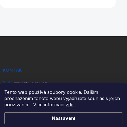
Z
á
p
a
t
í
KONTAKT
info
@
ikulecnik.cz
Tento web používá soubory cookie. Dalším
FaceBook
procházením tohoto webu vyjadřujete souhlas s jejich
používáním.. Více informací
zde
.
DŮLEŽITÉ ODKAZY
Nastavení