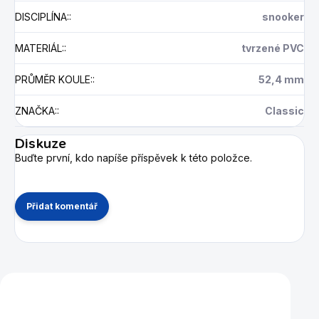
DISCIPLÍNA:
:
snooker
MATERIÁL:
:
tvrzené PVC
PRŮMĚR KOULE:
:
52,4 mm
ZNAČKA:
:
Classic
Diskuze
Buďte první, kdo napíše příspěvek k této položce.
Přidat komentář
Mohlo by se vám také líbit