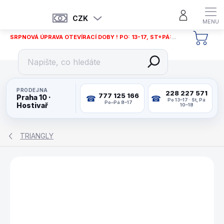
Přejít
na
CZK
obsah
SRPNOVÁ ÚPRAVA OTEVÍRACÍ DOBY ! PO: 13-17, ST+PÁ: 12-18
NÁKU
KOŠÍ
PRODEJNA
228 227 571
777 125 166
Praha 10 ·
Po 13–17 · St, Pá
Po–Pá 8–17
Hostivař
10–18
TRIANGLY