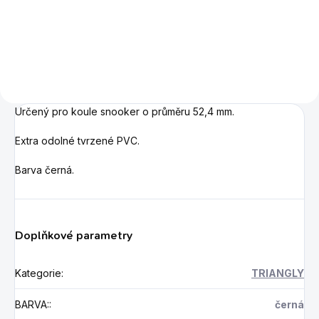
Dufferin - jednodílné s
snookerové tágo.
nástavcem
Určený pro koule snooker o průměru 52,4 mm.
Extra odolné tvrzené PVC.
Barva černá.
Doplňkové parametry
Kategorie
:
TRIANGLY
BARVA:
:
černá