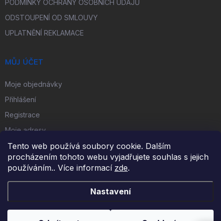
PODMÍNKY OCHRANY OSOBNÍCH ÚDAJŮ
ODSTOUPENÍ OD SMLOUVY
UPLATNĚNÍ REKLAMACE
MŮJ ÚČET
Moje objednávky
Přihlášení
Registrace
Moje adresy
Tento web používá soubory cookie. Dalším
procházením tohoto webu vyjadřujete souhlas s jejich
FACEBOOK
používáním.. Více informací
zde
.
Nastavení
Copyright 2026
iKulečník.cz
. Všechna práva vyhrazena.