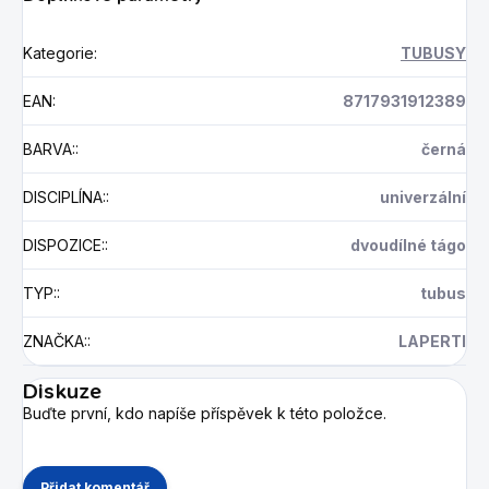
Kategorie
:
TUBUSY
EAN
:
8717931912389
BARVA:
:
černá
DISCIPLÍNA:
:
univerzální
DISPOZICE:
:
dvoudílné tágo
TYP:
:
tubus
ZNAČKA:
:
LAPERTI
Diskuze
Buďte první, kdo napíše příspěvek k této položce.
Přidat komentář