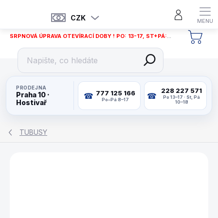
Přejít
na
CZK
obsah
SRPNOVÁ ÚPRAVA OTEVÍRACÍ DOBY ! PO: 13-17, ST+PÁ: 12-18
NÁKU
KOŠÍ
PRODEJNA
228 227 571
777 125 166
Praha 10 ·
Po 13–17 · St, Pá
Po–Pá 8–17
Hostivař
10–18
TUBUSY
ZNAČKA:
LAPERTI