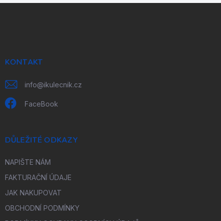
Z
á
p
a
t
í
KONTAKT
info
@
ikulecnik.cz
FaceBook
DŮLEŽITÉ ODKAZY
NAPIŠTE NÁM
FAKTURAČNÍ ÚDAJE
JAK NAKUPOVAT
OBCHODNÍ PODMÍNKY