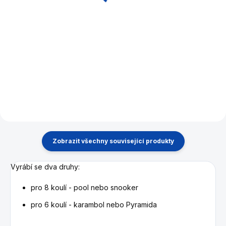
Do košíku
Čistící, leštící emulze pro
stroje na čištění koulí Ballstar.
Ballstar ball cleaning machine
Pro. Nový a vylepšený model.
V současné době nejlepší
čisticí přístroj na trhu. Ideální
pro kulečníkové herny, kluby.
Zobrazit všechny související produkty
Vyrábí se dva druhy:
pro 8 koulí - pool nebo snooker
pro 6 koulí - karambol nebo Pyramida