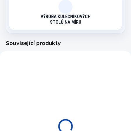
VÝROBA KULEČNÍKOVÝCH
STOLŮ NA MÍRU
Související produkty
AC2411
AC2412
EXPEDICE DO 24 HODIN
VYPRODÁNO
Čistící stroj na koule -
BallStar Liquid 2 litry
Ballstar Pro
650 Kč
19 900 Kč
Do košíku