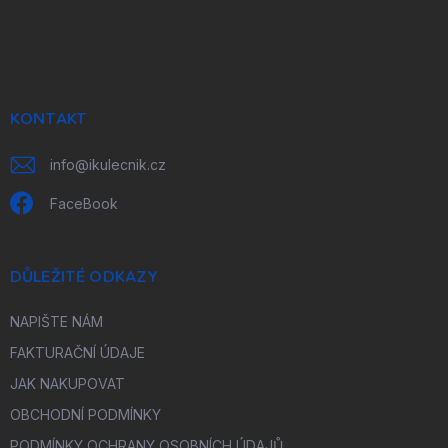
Z
á
p
a
t
í
KONTAKT
info
@
ikulecnik.cz
FaceBook
DŮLEŽITÉ ODKAZY
NAPIŠTE NÁM
FAKTURAČNÍ ÚDAJE
JAK NAKUPOVAT
OBCHODNÍ PODMÍNKY
PODMÍNKY OCHRANY OSOBNÍCH ÚDAJŮ