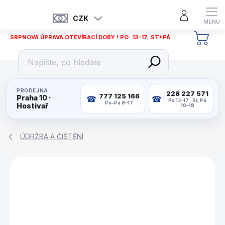
Přejít
na
CZK
obsah
SRPNOVÁ ÚPRAVA OTEVÍRACÍ DOBY ! PO: 13-17, ST+PÁ: 12-18
NÁKU
KOŠÍ
PRODEJNA
228 227 571
777 125 166
Praha 10 ·
Po 13–17 · St, Pá
Po–Pá 8–17
Hostivař
10–18
ÚDRŽBA A ČIŠTĚNÍ