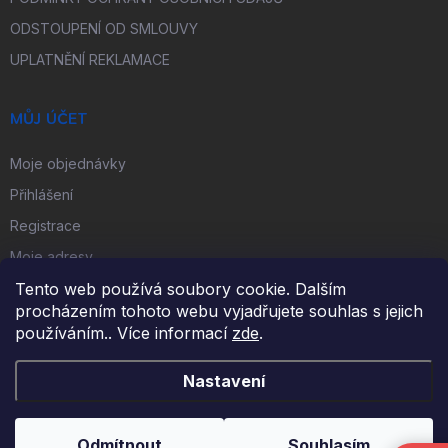
ODSTOUPENÍ OD SMLOUVY
UPLATNĚNÍ REKLAMACE
MŮJ ÚČET
Moje objednávky
Přihlášení
Registrace
Moje adresy
Tento web používá soubory cookie. Dalším
procházením tohoto webu vyjadřujete souhlas s jejich
FACEBOOK
používáním.. Více informací
zde
.
Nastavení
Copyright 2026
iKulečník.cz
. Všechna práva vyhrazena.
Odmítnout
Souhlasím