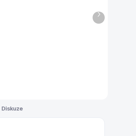
mahagon red
Další
370 Kč
produkt
Do košíku
Kartáč na sukno s dvojí délkou
štětin, verze De Luxe, délka 27
cm.
Diskuze