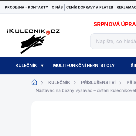
Přejít
PRODEJNA - KONTAKTY
O NÁS
CENÍK DOPRAVY A PLATEB
REKLAMAC
na
obsah
SRPNOVÁ ÚPRAVA
KULEČNÍK
MULTIFUNKČNÍ HERNÍ STOLY
ŠI
Domů
KULEČNÍK
PŘÍSLUŠENSTVÍ
PŘÍ
Nástavec na běžný vysavač – čištění kulečníkov