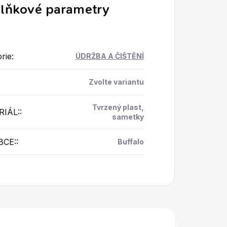
lňkové parametry
rie
:
ÚDRŽBA A ČIŠTĚNÍ
Zvolte variantu
Tvrzený plast,
IÁL:
:
sametky
BCE:
:
Buffalo