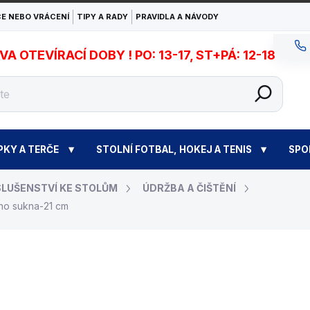
E NEBO VRÁCENÍ
TIPY A RADY
PRAVIDLA A NÁVODY
 OTEVÍRACÍ DOBY ! PO: 13-17, ST+PÁ: 12-18
PKY A TERČE
STOLNÍ FOTBAL, HOKEJ A TENIS
SPO
SLUŠENSTVÍ KE STOLŮM
ÚDRŽBA A ČIŠTĚNÍ
ého sukna-21 cm
490 Kč
Měrná
ZVOLTE VARIANTU
cena: