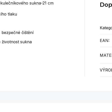
Dop
í kulečníkového sukna-21 cm
ího tlaku
Katego
 bezpečné čištění
EAN
:
e životnost sukna
MATER
VÝRO
íbit