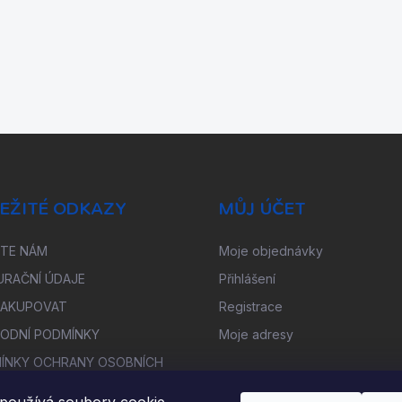
EŽITÉ ODKAZY
MŮJ ÚČET
ŠTE NÁM
Moje objednávky
URAČNÍ ÚDAJE
Přihlášení
NAKUPOVAT
Registrace
ODNÍ PODMÍNKY
Moje adresy
ÍNKY OCHRANY OSOBNÍCH
Ů