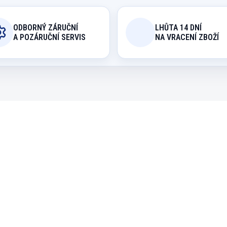
ODBORNÝ ZÁRUČNÍ
LHŮTA 14 DNÍ
A POZÁRUČNÍ SERVIS
NA VRACENÍ ZBOŽÍ
34290/8FT
20
NA OBJEDNÁVKU
EXPEDICE DO 24 H
lečníkový stůl
Rozstřelové body na