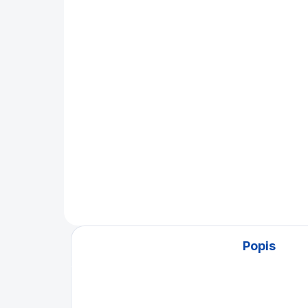
Kulečníkový stůl pool
Ge
Industrial Grey 8ft
79
83 900 Kč
Detail
Kul
Moderní kulečníkový stůl s
dub
unikátním designem za
koš
bezkonkurenční cenu.
Popis