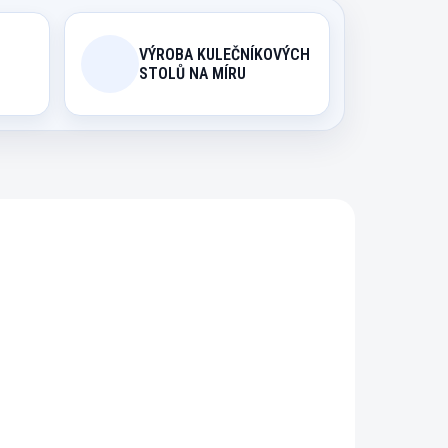
VÝROBA KULEČNÍKOVÝCH
STOLŮ NA MÍRU
1251
4665M
ODIN
EXPEDICE DO 24 HODIN
Kartáč De Luxe 27 cm