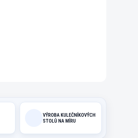
řidat do košíku
na úpravu špičky Vašeho tága.
ZEPTAT SE
HLÍDAT
VÝROBA KULEČNÍKOVÝCH
STOLŮ NA MÍRU