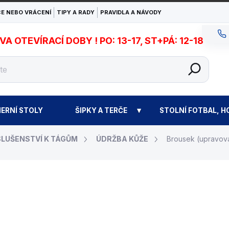
E NEBO VRÁCENÍ
TIPY A RADY
PRAVIDLA A NÁVODY
 OTEVÍRACÍ DOBY ! PO: 13-17, ST+PÁ: 12-18
ERNÍ STOLY
ŠIPKY A TERČE
STOLNÍ FOTBAL, H
SLUŠENSTVÍ K TÁGŮM
ÚDRŽBA KŮŽE
Brousek (upravova
1 990 Kč
Měrná
MOMENTÁLNĚ NEDOS
cena: