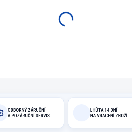
−
+
P
Vysoce kvalitní nástroj 
DETAILNÍ INFORMACE
ODBORNÝ ZÁRUČNÍ
LHŮTA 14 DNÍ
A POZÁRUČNÍ SERVIS
NA VRACENÍ ZBOŽÍ