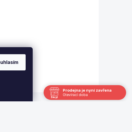
Willard´s
499 Kč
Detail
Kovový upravovač kůže
Willard"s. Vyrobeno v
USA.
uhlasím
Prodejna je nyní zavřena
Otevírací doba
Skrýt
Navštivte nás osobně
Čas
Po
13:00 - 17:00
Út
Zavřeno
St
12.8.
12:00 - 18:00