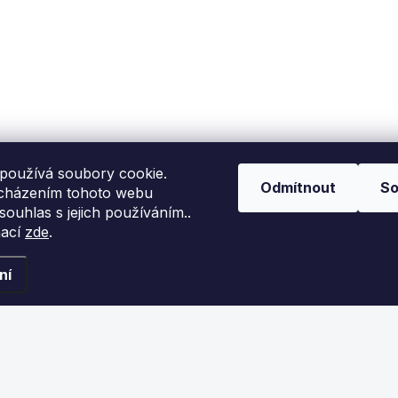
Handman
Sander Deluxe
450 Kč
420 Kč
Detail
Detail
varující kovový
Deluxe dřevěný
rousek na kůže.
upravovač kůže s
kovovým brouskem.
používá soubory cookie.
Odmítnout
So
cházením tohoto webu
 souhlas s jejich používáním..
mací
zde
.
ní