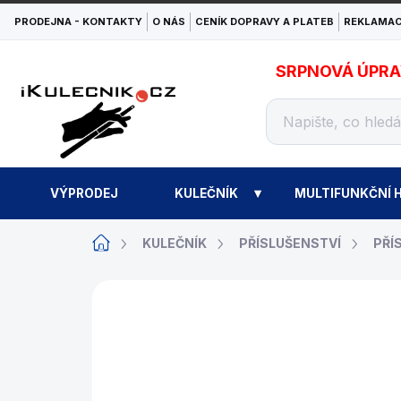
Přejít
PRODEJNA - KONTAKTY
O NÁS
CENÍK DOPRAVY A PLATEB
REKLAMAC
na
obsah
SRPNOVÁ ÚPRAVA
VÝPRODEJ
KULEČNÍK
MULTIFUNKČNÍ H
Domů
KULEČNÍK
PŘÍSLUŠENSTVÍ
PŘÍ