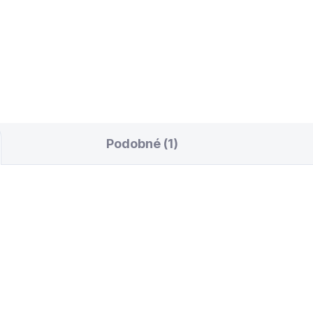
tvená kůže vyrobená ve
lupráci s Marcem Zanettin.
vrstev nejkvalitnější vepřové
e.
Podobné (1)