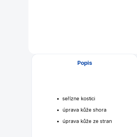
Universální stahovač, přítlačník
Vrs
kůže po dobu lepení na tágo.
spo
13 
kůž
Popis
seřízne kostici
úprava kůže shora
úprava kůže ze stran