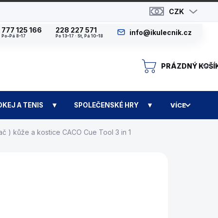
CZK
777 125 166
228 227 571
info@ikulecnik.cz
Po–Pá 8–17
Po 13–17 · St, Pá 10–18
PRÁZDNÝ KOŠÍ
N
OKEJ A TENIS
SPOLEČENSKÉ HRY
VÍCE
č ) kůže a kostice CACO Cue Tool 3 in 1
TUPNÉ