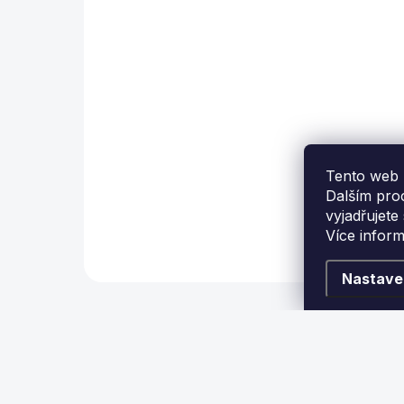
SuperTool 3v1
450 Kč
Detail
Drsnítko, tvarovač a
T
upravovač kůže na
b
kulečníkovém tágu.
Tento web 
Dalším pro
vyjadřujete
Více infor
Nastave