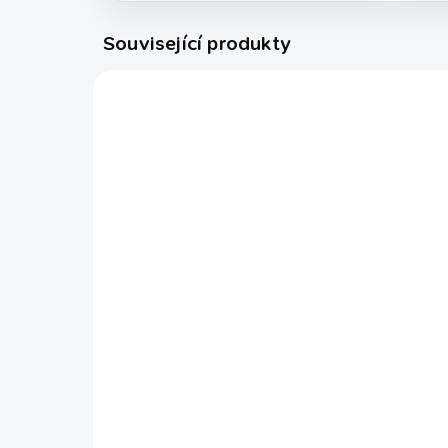
Související produkty
224020
EXPEDICE DO 24 HODIN
Stahovač universal
Ků
Red
Za
95 Kč
79
Do košíku