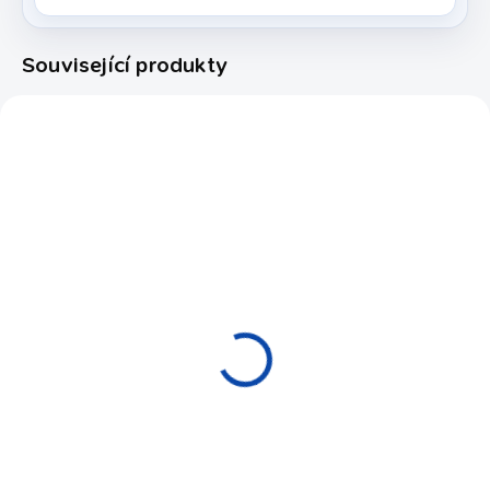
Související produkty
206311
EXPEDICE DO 24 HODIN
Kosočtverec Pool
9ball Natural 57.2mm
350 Kč
Do košíku
Dřevěný rozstřelový
kosočtverec pro poolovou hru