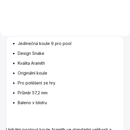
9-ball.
Jedinečná koule 9 pro pool
Design Snake
Kvalita Aramith
Originální koule
Pro potěšení ze hry
Průměr 57,2 mm
Baleno v blistru
Unikátní poolová koule Aramith ve standartní velikosti a