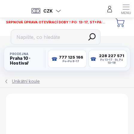
Přejít
na
CZK
obsah
SRPNOVÁ ÚPRAVA OTEVÍRACÍ DOBY ! PO: 13-17, ST+PÁ: 12-18
NÁKU
KOŠÍ
PRODEJNA
228 227 571
777 125 166
Praha 10 ·
Po 13–17 · St, Pá
Po–Pá 8–17
Hostivař
10–18
Unikátní koule