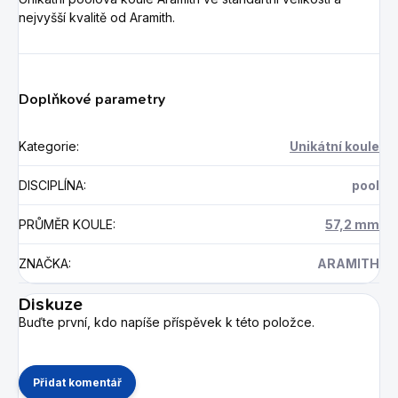
nejvyšší kvalitě od Aramith.
Doplňkové parametry
Kategorie
:
Unikátní koule
DISCIPLÍNA
:
pool
PRŮMĚR KOULE
:
57,2 mm
ZNAČKA
:
ARAMITH
Diskuze
Buďte první, kdo napíše příspěvek k této položce.
Přidat komentář