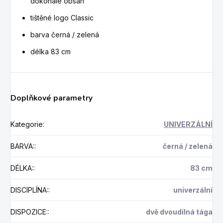
dokonale obsah
tištěné logo Classic
barva černá / zelená
délka 83 cm
Doplňkové parametry
Kategorie
:
UNIVERZÁLNÍ
BARVA:
:
černá / zelená
DÉLKA:
:
83 cm
DISCIPLÍNA:
:
univerzální
DISPOZICE:
:
dvě dvoudílná tága