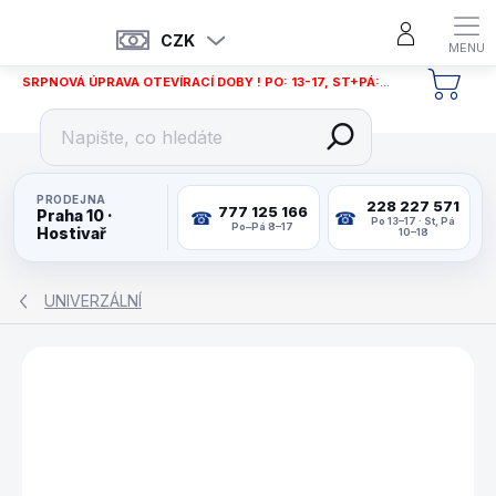
Přejít
na
CZK
obsah
SRPNOVÁ ÚPRAVA OTEVÍRACÍ DOBY ! PO: 13-17, ST+PÁ: 12-18
NÁKU
KOŠÍ
PRODEJNA
228 227 571
777 125 166
Praha 10 ·
Po 13–17 · St, Pá
Po–Pá 8–17
Hostivař
10–18
UNIVERZÁLNÍ
ZNAČKA:
CLASSIC