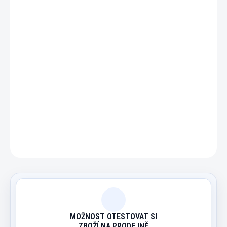
−
+
Přidat do košíku
Koženkové pouzdro na jedno dvoudílné tágo.
DETAILNÍ INFORMACE
ZEPTAT SE
HLÍDAT
MOŽNOST OTESTOVAT SI
ZBOŽÍ NA PRODEJNĚ