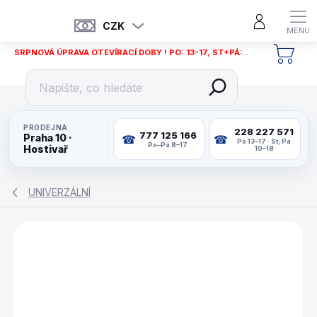
Přejít
na
CZK
obsah
SRPNOVÁ ÚPRAVA OTEVÍRACÍ DOBY ! PO: 13-17, ST+PÁ: 12-18
NÁKU
KOŠÍ
PRODEJNA
228 227 571
777 125 166
Praha 10 ·
Po 13–17 · St, Pá
Po–Pá 8–17
Hostivař
10–18
UNIVERZÁLNÍ