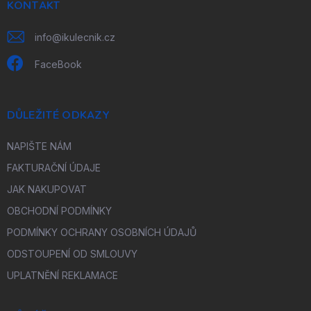
í
KONTAKT
info
@
ikulecnik.cz
FaceBook
DŮLEŽITÉ ODKAZY
NAPIŠTE NÁM
FAKTURAČNÍ ÚDAJE
JAK NAKUPOVAT
OBCHODNÍ PODMÍNKY
PODMÍNKY OCHRANY OSOBNÍCH ÚDAJŮ
ODSTOUPENÍ OD SMLOUVY
UPLATNĚNÍ REKLAMACE