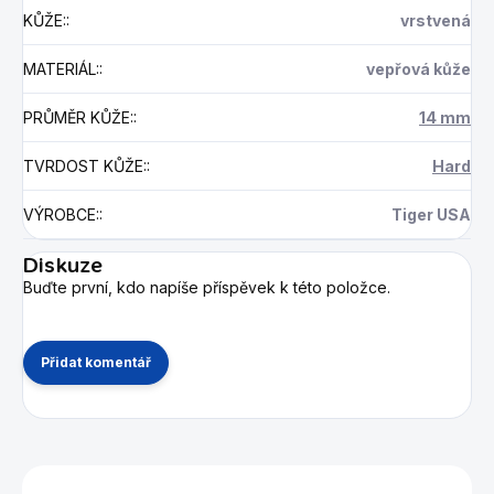
KŮŽE:
:
vrstvená
MATERIÁL:
:
vepřová kůže
PRŮMĚR KŮŽE:
:
14 mm
TVRDOST KŮŽE:
:
Hard
VÝROBCE:
:
Tiger USA
Diskuze
Buďte první, kdo napíše příspěvek k této položce.
Přidat komentář
Mohlo by se vám také líbit