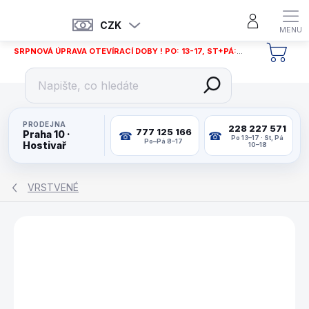
Přejít
na
CZK
obsah
SRPNOVÁ ÚPRAVA OTEVÍRACÍ DOBY ! PO: 13-17, ST+PÁ: 12-18
NÁKU
KOŠÍ
PRODEJNA
228 227 571
777 125 166
Praha 10 ·
Po 13–17 · St, Pá
Po–Pá 8–17
Hostivař
10–18
VRSTVENÉ