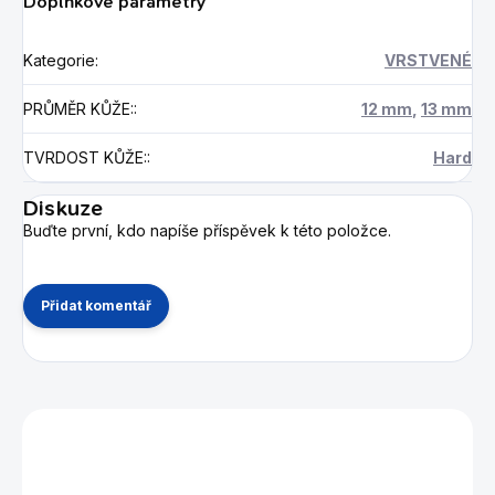
Doplňkové parametry
Kategorie
:
VRSTVENÉ
PRŮMĚR KŮŽE:
:
12 mm
,
13 mm
TVRDOST KŮŽE:
:
Hard
Diskuze
Buďte první, kdo napíše příspěvek k této položce.
Přidat komentář
Mohlo by se vám také líbit