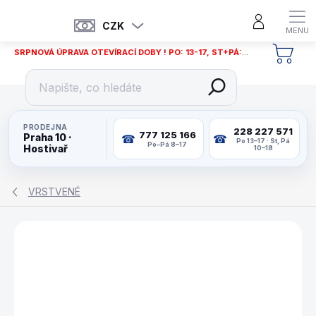
Přejít
na
CZK
obsah
SRPNOVÁ ÚPRAVA OTEVÍRACÍ DOBY ! PO: 13-17, ST+PÁ: 12-18
NÁKU
KOŠÍ
PRODEJNA
228 227 571
777 125 166
Praha 10 ·
Po 13–17 · St, Pá
Po–Pá 8–17
Hostivař
10–18
VRSTVENÉ
ZNAČKA:
ARTEMIS