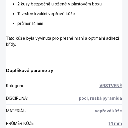
2 kusy bezpečně uložené v plastovém boxu
11 vrstev kvalitní vepřové kůže
průměr 14 mm
Tato kůže byla v
yvinuta pro přesné hraní a optimální adhezi
křídy.
Doplňkové parametry
Kategorie
:
VRSTVENÉ
DISCIPLÍNA:
:
pool, ruská pyramida
MATERIÁL:
:
vepřová kůže
PRŮMĚR KŮŽE:
:
14 mm