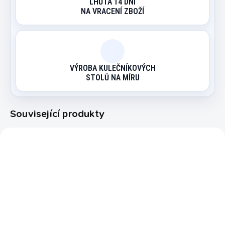
LHŮTA 14 DNÍ
NA VRACENÍ ZBOŽÍ
VÝROBA KULEČNÍKOVÝCH
STOLŮ NA MÍRU
Související produkty
21080575
21240570
TIP
MOMENTÁLNĚ NEDOSTUPNÉ
EXPEDICE DO 24 HODIN