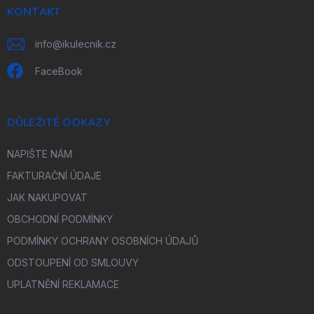
í
KONTAKT
info
@
ikulecnik.cz
FaceBook
DŮLEŽITÉ ODKAZY
NAPIŠTE NÁM
FAKTURAČNÍ ÚDAJE
JAK NAKUPOVAT
OBCHODNÍ PODMÍNKY
PODMÍNKY OCHRANY OSOBNÍCH ÚDAJŮ
ODSTOUPENÍ OD SMLOUVY
UPLATNĚNÍ REKLAMACE