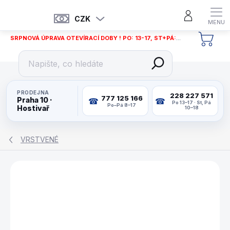
Přejít
na
CZK
obsah
SRPNOVÁ ÚPRAVA OTEVÍRACÍ DOBY ! PO: 13-17, ST+PÁ: 12-18
NÁKU
KOŠÍ
PRODEJNA
228 227 571
777 125 166
Praha 10 ·
Po 13–17 · St, Pá
Po–Pá 8–17
Hostivař
10–18
VRSTVENÉ
ZNAČKA:
CUETEC