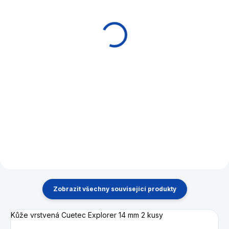
Tágo pool Cuetec
Tágo pool Cuetec
Cobra C-1 Black
Warrior Grey
5 190 Kč
5 290 Kč
Detail
Do košíku
Poolové tágo řady Cobra
Poolové tágo řady Warrior
značky Cuetec kombinuje
značky Cuetec kombinuje
profesionální atributy s
profesionální atributy s
dostupnou cenou.
dostupnou cenou.
Zobrazit všechny související produkty
Kůže vrstvená Cuetec Explorer 14 mm 2 kusy