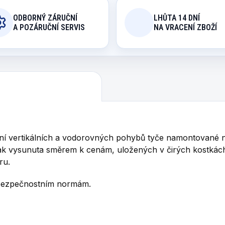
ODBORNÝ ZÁRUČNÍ
LHŮTA 14 DNÍ
A POZÁRUČNÍ SERVIS
NA VRACENÍ ZBOŽÍ
dání vertikálních a vodorovných pohybů tyče namontovan
e pak vysunuta směrem k cenám, uložených v čirých kostká
ru.
 bezpečnostním normám.