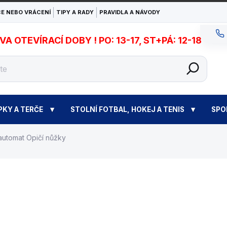
E NEBO VRÁCENÍ
TIPY A RADY
PRAVIDLA A NÁVODY
 OTEVÍRACÍ DOBY ! PO: 13-17, ST+PÁ: 12-18
PKY A TERČE
STOLNÍ FOTBAL, HOKEJ A TENIS
SPO
automat Opičí nůžky
167
1 167 090 Kč
SKLADEM U DODAVATEL