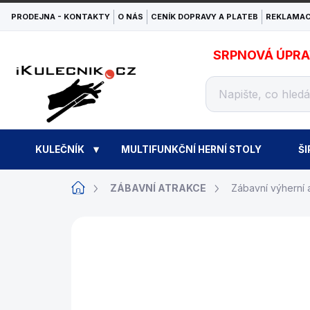
Přejít
PRODEJNA - KONTAKTY
O NÁS
CENÍK DOPRAVY A PLATEB
REKLAMAC
na
obsah
SRPNOVÁ ÚPRAVA
KULEČNÍK
MULTIFUNKČNÍ HERNÍ STOLY
ŠI
Domů
ZÁBAVNÍ ATRAKCE
Zábavní výherní 