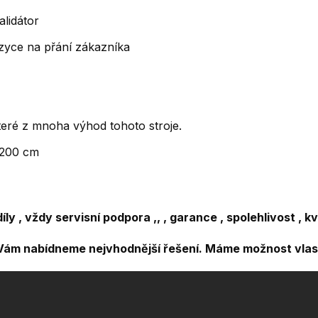
lidátor
azyce na přání zákazníka
teré z mnoha výhod tohoto stroje.
 200 cm
ly , vždy servisní podpora ,, , garance , spolehlivost , kv
y Vám nabídneme nejvhodnější řešení. Máme možnost vlas