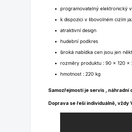
programovatelný elektronický va
k dispozici v libovolném cizím j
atraktivní design
hudební podkres
široká nabídka cen jsou jen něk
rozměry produktu : 90 x 120 x
hmotnost : 220 kg
Samozřejmostí je servis , náhradní dí
Doprava se řeší individuálně, vžd