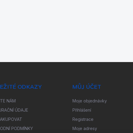
EŽITÉ ODKAZY
MŮJ ÚČET
ŠTE NÁM
Moje objednávky
URAČNÍ ÚDAJE
Přihlášení
NAKUPOVAT
Registrace
ODNÍ PODMÍNKY
Moje adresy