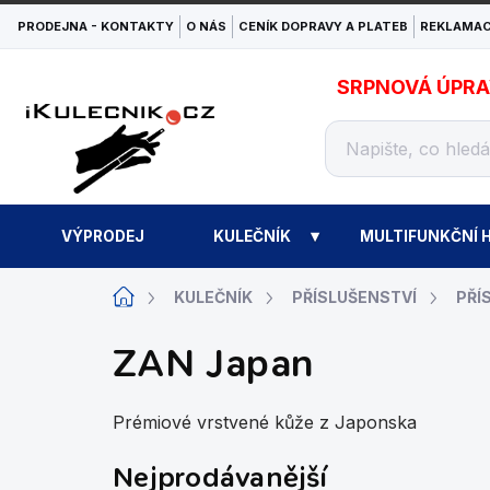
Přejít
PRODEJNA - KONTAKTY
O NÁS
CENÍK DOPRAVY A PLATEB
REKLAMAC
na
obsah
SRPNOVÁ ÚPRAVA
VÝPRODEJ
KULEČNÍK
MULTIFUNKČNÍ H
Domů
KULEČNÍK
PŘÍSLUŠENSTVÍ
PŘÍ
ZAN Japan
Prémiové vrstvené kůže z Japonska
Nejprodávanější