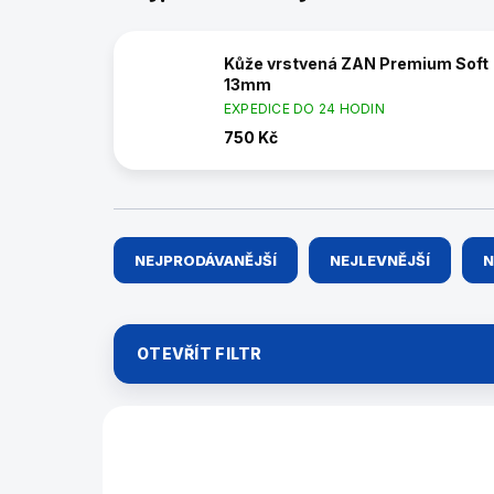
Kůže vrstvená ZAN Premium Soft
13mm
EXPEDICE DO 24 HODIN
750 Kč
Ř
NEJPRODÁVANĚJŠÍ
NEJLEVNĚJŠÍ
N
a
z
e
n
OTEVŘÍT FILTR
í
p
r
V
o
ý
44878
d
p
u
i