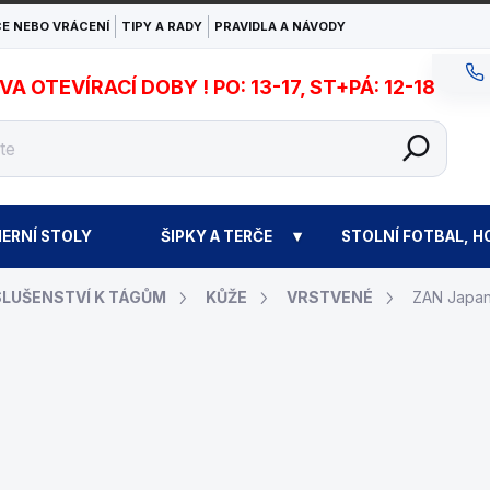
E NEBO VRÁCENÍ
TIPY A RADY
PRAVIDLA A NÁVODY
 OTEVÍRACÍ DOBY ! PO: 13-17, ST+PÁ: 12-18
ERNÍ STOLY
ŠIPKY A TERČE
STOLNÍ FOTBAL, H
SLUŠENSTVÍ K TÁGŮM
KŮŽE
VRSTVENÉ
ZAN Japa