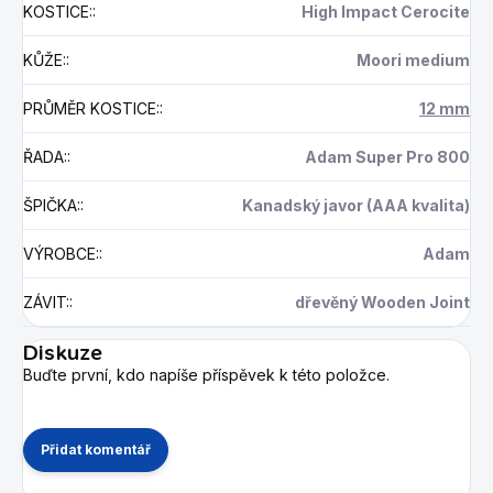
KOSTICE:
:
High Impact Cerocite
KŮŽE:
:
Moori medium
PRŮMĚR KOSTICE:
:
12 mm
ŘADA:
:
Adam Super Pro 800
ŠPIČKA:
:
Kanadský javor (AAA kvalita)
VÝROBCE:
:
Adam
ZÁVIT:
:
dřevěný Wooden Joint
Diskuze
Buďte první, kdo napíše příspěvek k této položce.
Přidat komentář