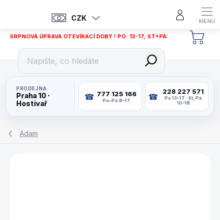
Přejít
na
CZK
obsah
SRPNOVÁ ÚPRAVA OTEVÍRACÍ DOBY ! PO: 13-17, ST+PÁ: 12-18
NÁKU
KOŠÍ
PRODEJNA
228 227 571
777 125 166
Praha 10 ·
Po 13–17 · St, Pá
Po–Pá 8–17
Hostivař
10–18
Adam
ZNAČKA:
ADAM