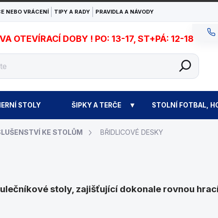
E NEBO VRÁCENÍ
TIPY A RADY
PRAVIDLA A NÁVODY
 OTEVÍRACÍ DOBY ! PO: 13-17, ST+PÁ: 12-18
ERNÍ STOLY
ŠIPKY A TERČE
STOLNÍ FOTBAL, H
SLUŠENSTVÍ KE STOLŮM
BŘIDLICOVÉ DESKY
lečníkové stoly, zajišťující dokonale rovnou hrací 