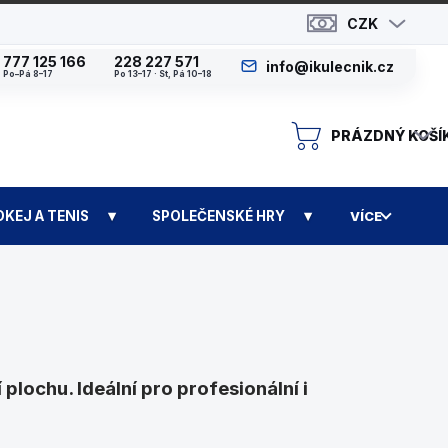
CZK
777 125 166
228 227 571
info@ikulecnik.cz
Po–Pá 8–17
Po 13–17 · St, Pá 10–18
PRÁZDNÝ KOŠÍ
N
OKEJ A TENIS
SPOLEČENSKÉ HRY
VÍCE
plochu. Ideální pro profesionální i