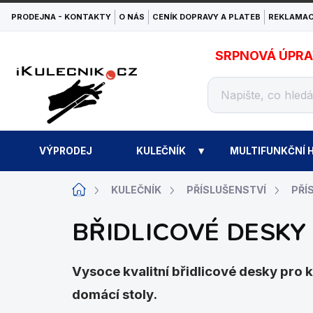
Přejít
PRODEJNA - KONTAKTY
O NÁS
CENÍK DOPRAVY A PLATEB
REKLAMAC
na
obsah
SRPNOVÁ ÚPRAVA
VÝPRODEJ
KULEČNÍK
MULTIFUNKČNÍ H
Domů
KULEČNÍK
PŘÍSLUŠENSTVÍ
PŘÍ
BŘIDLICOVÉ DESKY
Vysoce kvalitní břidlicové desky pro ku
domácí stoly.