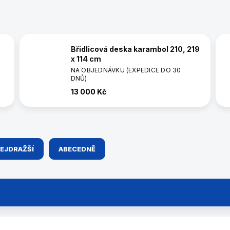
Břidlicová deska karambol 210, 219
x 114 cm
NA OBJEDNÁVKU (EXPEDICE DO 30
DNŮ)
13 000 Kč
EJDRAŽŠÍ
ABECEDNĚ