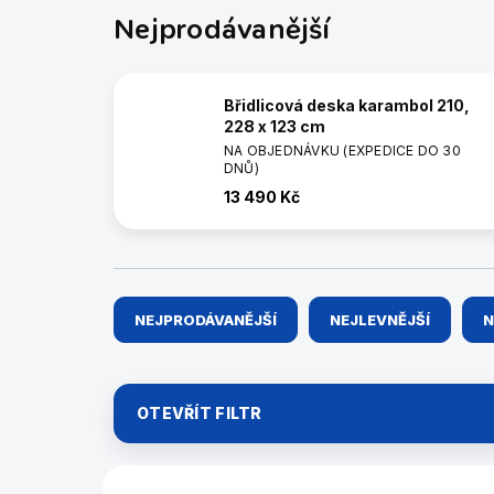
Nejprodávanější
Břidlicová deska karambol 210,
228 x 123 cm
NA OBJEDNÁVKU (EXPEDICE DO 30
DNŮ)
13 490 Kč
Ř
NEJPRODÁVANĚJŠÍ
NEJLEVNĚJŠÍ
N
a
z
e
n
OTEVŘÍT FILTR
í
p
r
V