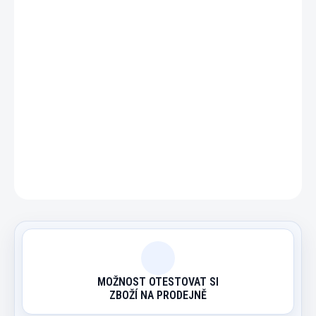
−
+
Přidat do košíku
Břidlicová deska pool, rozměry 1905 x990 x 19 mm 1-dílná
DETAILNÍ INFORMACE
ZEPTAT SE
HLÍDAT
MOŽNOST OTESTOVAT SI
ZBOŽÍ NA PRODEJNĚ