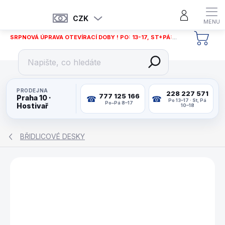
Přejít
na
CZK
obsah
SRPNOVÁ ÚPRAVA OTEVÍRACÍ DOBY ! PO: 13-17, ST+PÁ: 12-18
NÁKU
KOŠÍ
PRODEJNA
228 227 571
777 125 166
Praha 10 ·
Po 13–17 · St, Pá
Po–Pá 8–17
Hostivař
10–18
BŘIDLICOVÉ DESKY