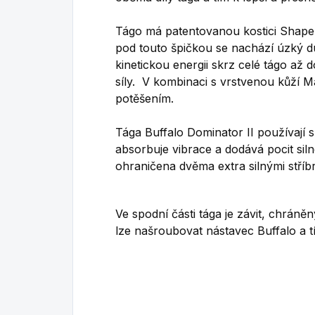
Tágo má patentovanou kostici Shape
pod touto špičkou se nachází úzký d
kinetickou energii skrz celé tágo až 
síly. V kombinaci s vrstvenou kůží Ma
potěšením.
Tága Buffalo Dominator II používají 
absorbuje vibrace a dodává pocit siln
ohraničena dvěma extra silnými stříb
Ve spodní části tága je závit, chr
lze našroubovat nástavec Buffalo a t