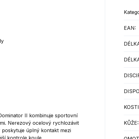
Katego
EAN
:
ly
DÉLKA
DÉLKA
DISCI
DISPO
KOSTI
Dominator II kombinuje sportovní
emi. Nerezový ocelový rychlozávit
KŮŽE:
 poskytuje úplný kontakt mezi
jší kontrole koule.
OMOT