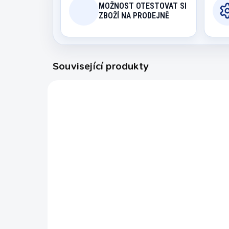
MOŽNOST OTESTOVAT SI
ZBOŽÍ NA PRODEJNĚ
Související produkty
9200.428
SKLADEM U DODAVATELE
(EXPEDICE DO 14 DNŮ)
Kulečníkový stůl pool
BUFFALO DOMINATOR