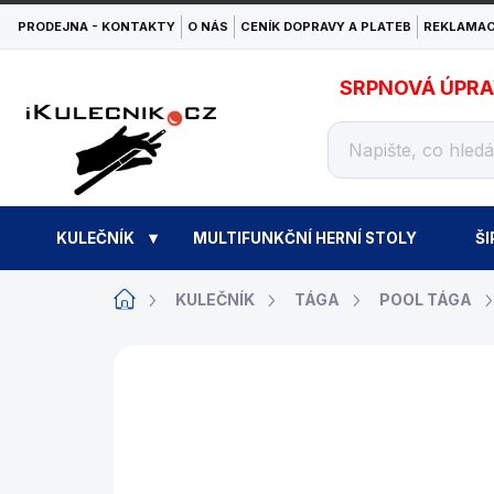
Přejít
PRODEJNA - KONTAKTY
O NÁS
CENÍK DOPRAVY A PLATEB
REKLAMAC
na
obsah
SRPNOVÁ ÚPRAVA
KULEČNÍK
MULTIFUNKČNÍ HERNÍ STOLY
ŠI
Domů
KULEČNÍK
TÁGA
POOL TÁGA
ZNAČKA:
BUFFALO