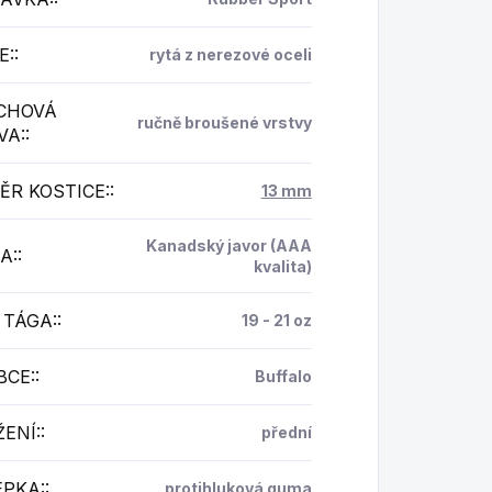
E:
:
rytá z nerezové oceli
CHOVÁ
ručně broušené vrstvy
VA:
:
ĚR KOSTICE:
:
13 mm
Kanadský javor (AAA
A:
:
kvalita)
 TÁGA:
:
19 - 21 oz
BCE:
:
Buffalo
ENÍ:
:
přední
EPKA:
:
protihluková guma