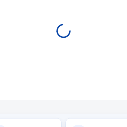
EXPEDICE DO 24 HODI
cena:
−
+
P
Dvoudílné poolové tágo 
technologiemi.
DETAILNÍ INFORMACE