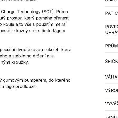
 Charge Technology (SCT). Přímo
PATIC
utý prostor, který pomáhá přenést
do koule a to vše s použitím menší
POVR
estri je každý strk s tímto tágem
ÚPRA
PRŮM
speciální dvoufázovou rukojeť, která
ého a stabilního držení a je
ŠPIČK
rnými kroužky.
VÁHA
áněný gumovým bumperem, do kterého
ím tágo prodloužit.
VÝRO
VYVÁŽ
ZÁSL