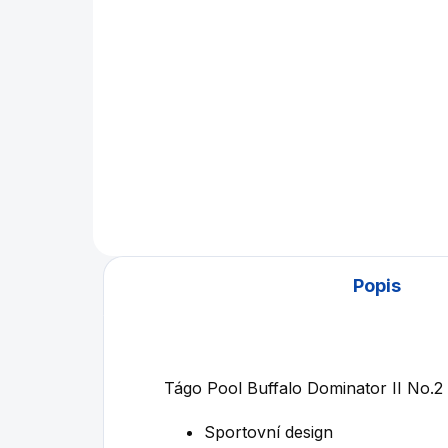
black 8 ft
82 990 Kč
Detail
Profesionální kulečník na pool.
Popis
Tágo Pool Buffalo Dominator II No.2
Sportovní design