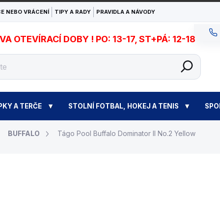
E NEBO VRÁCENÍ
TIPY A RADY
PRAVIDLA A NÁVODY
 OTEVÍRACÍ DOBY ! PO: 13-17, ST+PÁ: 12-18
PKY A TERČE
STOLNÍ FOTBAL, HOKEJ A TENIS
SPO
BUFFALO
Tágo Pool Buffalo Dominator II No.2 Yellow
7 390 Kč
Měrná