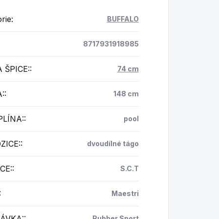
rie
:
BUFFALO
8717931918985
 ŠPICE:
:
74 cm
:
:
148 cm
PLÍNA:
:
pool
ZICE:
:
dvoudílné tágo
CE:
:
S.C.T
:
Maestri
ÁVKA:
:
Rubber Sport