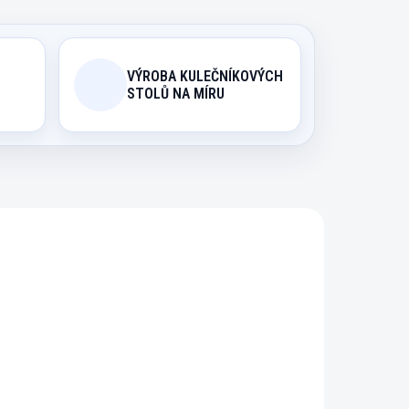
VÝROBA KULEČNÍKOVÝCH
STOLŮ NA MÍRU
.500
3274.003NEW
DICE
EXPEDICE DO 24 HODIN