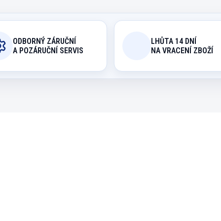
ODBORNÝ ZÁRUČNÍ
LHŮTA 14 DNÍ
A POZÁRUČNÍ SERVIS
NA VRACENÍ ZBOŽÍ
5603.062
3217
EXPEDICE DO 24 HODIN
OBVYKLE SKLADEM (EXPE