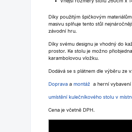
Vnější rozměry stolu 260cm x 
Díky použitým špičkovým materiálům
masivu splňuje tento stůl nejnáročněj
závodní hru.
Díky svému designu je vhodný do ka
prostor. Ke stolu je možno přiobjedn
karambolovou vložku.
Dodává se s plátnem dle výběru ze v
Doprava
a
montáž
a herní vybavení 
umístění kulečníkového stolu v místn
Cena je včetně DPH.