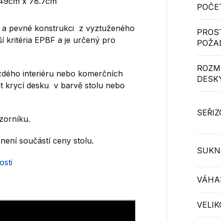
149cm x 78.7cm
POČE
 a pevné konstrukci z vyztuženého
PROS
ší kritéria EPBF a je určený pro
POŽA
ROZM
ždého interiéru nebo komerčních
DESKY
at krycí desku v barvě stolu nebo
SEŘIZ
zorníku.
není součástí ceny stolu.
SUKN
osti
VÁHA
VELIK