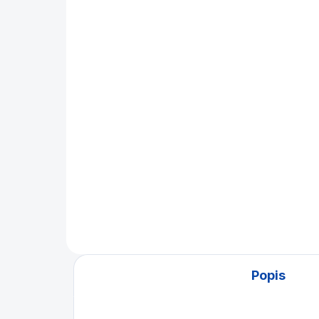
Koule Aramith Premier
Tá
Pool set 57,2 mm
Do
Ye
3 460 Kč
7 
Do košíku
Profesionální poolové
koule ARAMITH o průměru 57,2
Dvo
mm.
spo
nej
Popis