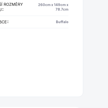
ŠÍ ROZMĚRY
260cm x 149cm x
U:
:
78.7cm
BCE:
:
Buffalo