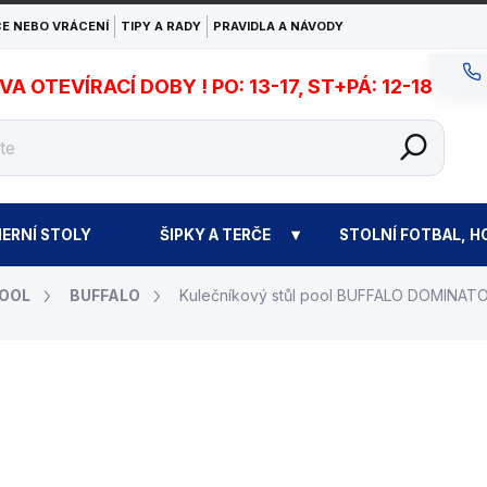
E NEBO VRÁCENÍ
TIPY A RADY
PRAVIDLA A NÁVODY
 OTEVÍRACÍ DOBY ! PO: 13-17, ST+PÁ: 12-18
ERNÍ STOLY
ŠIPKY A TERČE
STOLNÍ FOTBAL, H
POOL
BUFFALO
Kulečníkový stůl pool BUFFALO DOMINATOR
82 990 Kč
Měrná