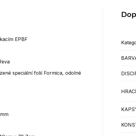
Dop
fikacím EPBF
Katego
BARV
dřeva
zené speciální folií Formica, odolné
DISCI
HRACÍ
KAPSY
5 mm
KONS