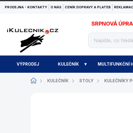
Přejít
PRODEJNA - KONTAKTY
O NÁS
CENÍK DOPRAVY A PLATEB
REKLAMAC
na
obsah
SRPNOVÁ ÚPRAVA
VÝPRODEJ
KULEČNÍK
MULTIFUNKČNÍ H
Domů
KULEČNÍK
STOLY
KULEČNÍKY 
ZNAČKA:
BUFFALO