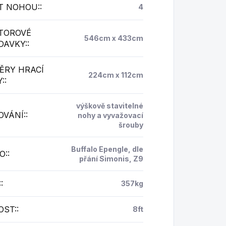
T NOHOU:
:
4
TOROVÉ
546cm x 433cm
DAVKY:
:
ĚRY HRACÍ
224cm x 112cm
:
:
výškově stavitelné
OVÁNÍ:
:
nohy a vyvažovací
šrouby
Buffalo Epengle, dle
O:
:
přání Simonis, Z9
:
:
357kg
OST:
:
8ft