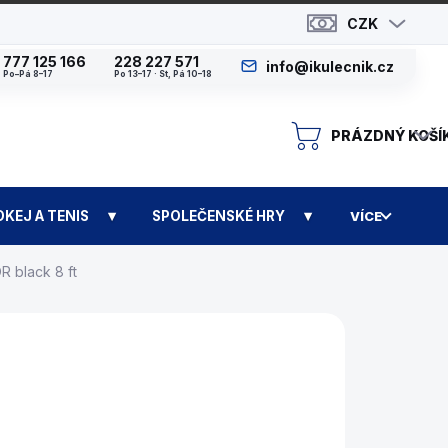
CZK
777 125 166
228 227 571
info@ikulecnik.cz
Po–Pá 8–17
Po 13–17 · St, Pá 10–18
PRÁZDNÝ KOŠÍ
N
OKEJ A TENIS
SPOLEČENSKÉ HRY
VÍCE
 black 8 ft