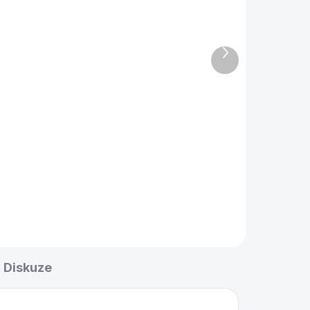
DNŮ)
Lampa mosazná 3
stínidla 150 cm NEW
Další
5 190 Kč
produkt
Detail
Mosazná, zlatá kulečníková
tága
lampa se třemi stínidly.
Diskuze