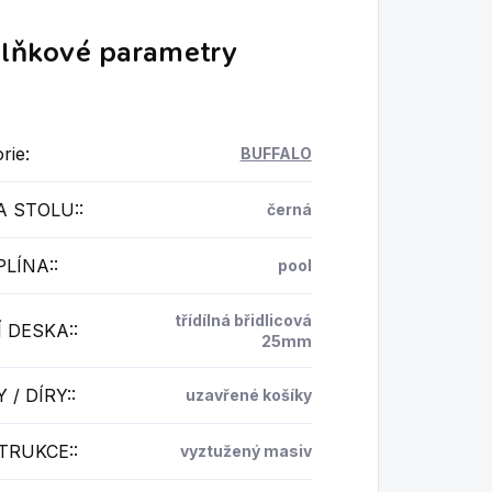
lňkové parametry
rie
:
BUFFALO
A STOLU:
:
černá
PLÍNA:
:
pool
třídílná břidlicová
 DESKA:
:
25mm
 / DÍRY:
:
uzavřené košíky
TRUKCE:
:
vyztužený masiv