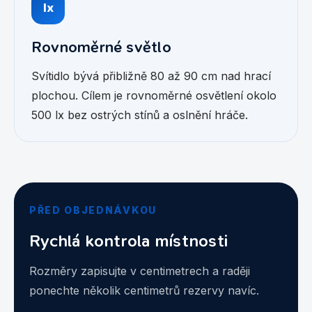
lx
Rovnoměrné světlo
Svítidlo bývá přibližně 80 až 90 cm nad hrací
plochou. Cílem je rovnoměrné osvětlení okolo
500 lx bez ostrých stínů a oslnění hráče.
PŘED OBJEDNÁVKOU
Rychlá kontrola místnosti
Rozměry zapisujte v centimetrech a raději
ponechte několik centimetrů rezervy navíc.