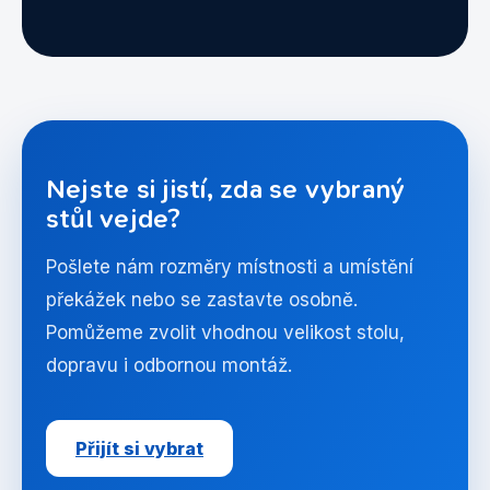
Nejste si jistí, zda se vybraný
stůl vejde?
Pošlete nám rozměry místnosti a umístění
překážek nebo se zastavte osobně.
Pomůžeme zvolit vhodnou velikost stolu,
dopravu i odbornou montáž.
Přijít si vybrat