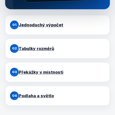
Jednoduchý výpočet
01
Tabulky rozměrů
02
Překážky v místnosti
03
Podlaha a světlo
04