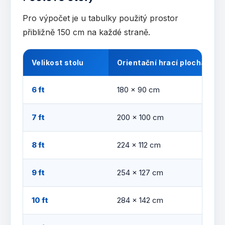
Pro výpočet je u tabulky použitý prostor
přibližně 150 cm na každé straně.
Velikost stolu
Orientační hrací plocha
6 ft
180 × 90 cm
7 ft
200 × 100 cm
8 ft
224 × 112 cm
9 ft
254 × 127 cm
10 ft
284 × 142 cm