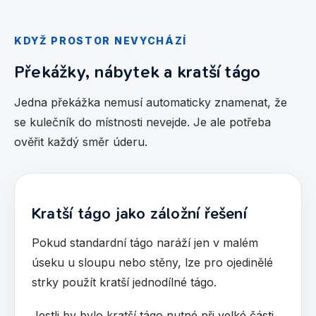
KDYŽ PROSTOR NEVYCHÁZÍ
Překážky, nábytek a kratší tágo
Jedna překážka nemusí automaticky znamenat, že
se kulečník do místnosti nevejde. Je ale potřeba
ověřit každý směr úderu.
Kratší tágo jako záložní řešení
Pokud standardní tágo naráží jen v malém
úseku u sloupu nebo stěny, lze pro ojedinělé
strky použít kratší jednodílné tágo.
Jestli by bylo kratší tágo nutné při velké části