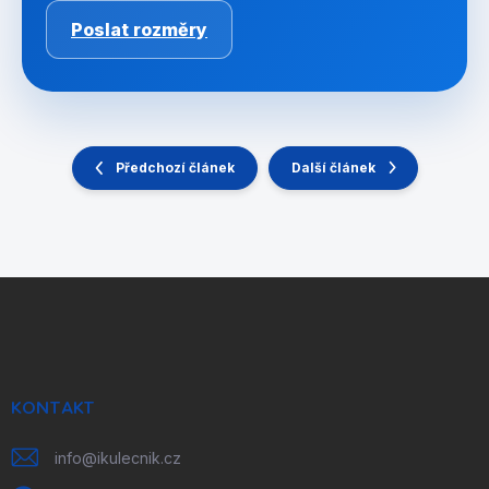
Poslat rozměry
Předchozí článek
Další článek
Z
á
p
a
t
í
KONTAKT
info
@
ikulecnik.cz