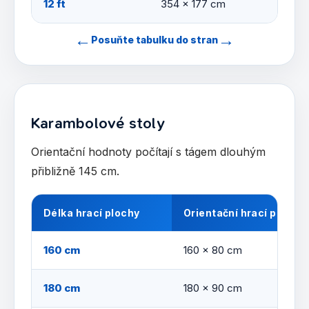
12 ft
354 × 177 cm
←
→
Posuňte tabulku do stran
Karambolové stoly
Orientační hodnoty počítají s tágem dlouhým
přibližně 145 cm.
Délka hrací plochy
Orientační hrací plocha
160 cm
160 × 80 cm
180 cm
180 × 90 cm