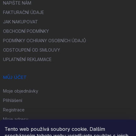
NAPIŠTE NÁM
FAKTURAČNÍ ÚDAJE
JAK NAKUPOVAT
OBCHODNÍ PODMÍNKY
PODMÍNKY OCHRANY OSOBNÍCH ÚDAJŮ
ODSTOUPENÍ OD SMLOUVY
UPLATNĚNÍ REKLAMACE
MŮJ ÚČET
Moje objednávky
Přihlášení
Registrace
Moje adresy
Tento web používá soubory cookie. Dalším
procházením tohoto webu vyjadřujete souhlas s jejich