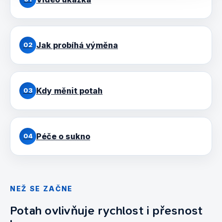
Jak probíhá výměna
02
Kdy měnit potah
03
Péče o sukno
04
NEŽ SE ZAČNE
Potah ovlivňuje rychlost i přesnost